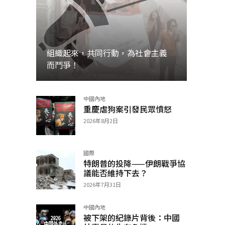
組織起來，共同行動，為社會主義
而鬥爭！
中國內地
加入
重慶虐狗案引發民眾憤怒
2026年8月2日
國際
特朗普的投降——伊朗戰爭協
議能否維持下去？
2026年7月31日
中國內地
被下架的紀錄片背後：中國