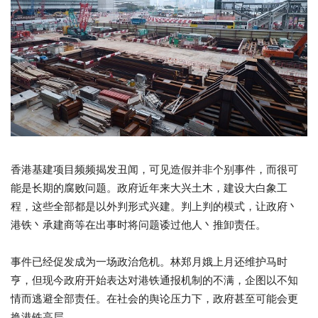
香港基建项目频频揭发丑闻，可见造假并非个别事件，而很可
能是长期的腐败问题。政府近年来大兴土木，建设大白象工
程，这些全部都是以外判形式兴建。判上判的模式，让政府丶
港铁丶承建商等在出事时将问题诿过他人丶推卸责任。
事件已经促发成为一场政治危机。林郑月娥上月还维护马时
亨，但现今政府开始表达对港铁通报机制的不满，企图以不知
情而逃避全部责任。在社会的舆论压力下，政府甚至可能会更
换港铁高层。