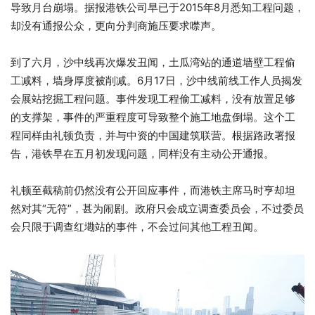
导致月台崩塌。据报港铁公司早已于2015年8月悉知工程问题，
却没有通报公众，更向分判商施压要求噤声。
到了六月，沙中线再次爆发丑闻，土瓜湾站的通道墙壁工程偷
工减料，墙身厚度被削减。6月17日，沙中线前线工作人员揭发
会展站挖掘工程问题。事件发现工程偷工减料，没有放置足够
的支撑架，事件的严重程度可导致整个施工地盘倒塌。这个工
程同样由礼顿负责，并与中资的中国建筑联营。根据路政署报
告，港铁早在五月初发现问题，同样没有主动公开通报。
礼顿至截稿前仍然没有公开回应事件，而港铁主席马时亨却坦
然对其“无符”，甚为闹剧。政府只会成立调查委员会，不过委员
会只限于调查红墈站的事件，不会过问其他工程丑闻。