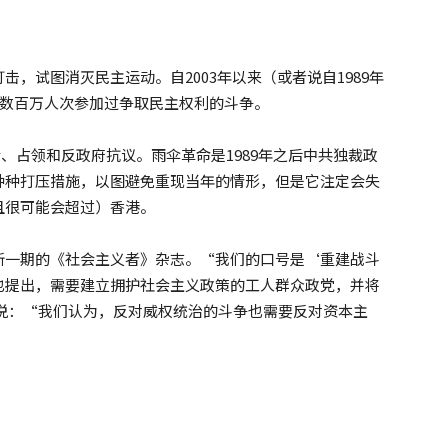
，试图消灭民主运动。自2003年以来（或者说自1989年
有数百万人次参加过争取民主权利的斗争。
集会、占领和反政府抗议。雨伞革命是1989年之后中共独裁政
种种打压措施，以图避免重现当年的情形，但是它注定会失
且很可能会超过）香港。
新一期的《社会主义者》杂志。“我们的口号是‘重建战斗
也提出，需要建立拥护社会主义政策的工人群众政党，并将
o说：“我们认为，反对威权统治的斗争也需要反对资本主