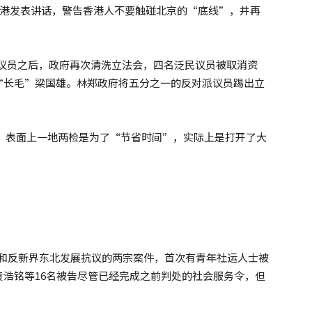
港发表讲话，警告香港人不要触碰北京的“底线”，并再
派议员之后，政府再次清洗立法会，四名泛民议员被取消资
“长毛”梁国雄。林郑政府将五分之一的反对派议员踢出立
。表面上一地两检是为了“节省时间”，实际上是打开了大
和反新界东北发展抗议的两宗案件，首次有青年社运人士被
浩铭等16名被告尽管已经完成之前判处的社会服务令，但