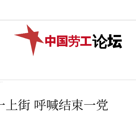
捐款
网店
✊加入我们
🌎English
🌏繁體中文
论坛
中国劳工
际
专题
💰捐款
网店
✊加入我们
🌎English
..
一上街 呼喊结束一党