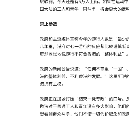
层软弱，今天还是有5万人上街。如果在运动
国大陆的工人和青年一同斗争，将会更大的反
禁止参选
政府和主流媒体宣称今年的游行人数是“最少
几年里，港府对七一游行的反应都比较谨慎低
府却嚣张地说游行不符合香港的“整体利益”
政府的新闻公告说道：“任何不尊重‘一国’
港的整体利益、不利香港的发展。”这里所说
港拥有主权。
政府正在加紧打压“结束一党专政”的口号。
做法对于普通工人和青年没有多大影响，他们
想看到群众斗争，他们不惜一切代价避免和政