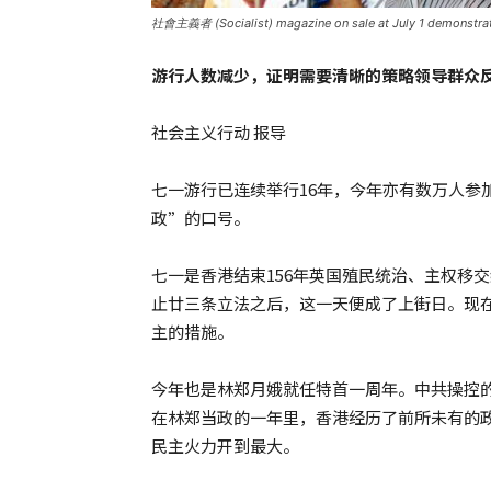
社會主義者 (Socialist) magazine on sale at July 1 demonstrati
游行人数减少，证明需要清晰的策略领导群众
社会主义行动 报导
七一游行已连续举行16年，今年亦有数万人参
政”的口号。
七一是香港结束156年英国殖民统治、主权移交
止廿三条立法之后，这一天便成了上街日。现
主的措施。
今年也是林郑月娥就任特首一周年。中共操控的
在林郑当政的一年里，香港经历了前所未有的
民主火力开到最大。