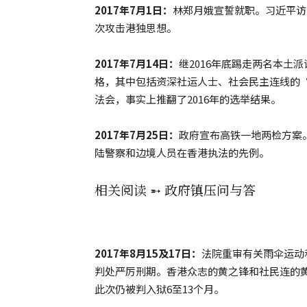
2017年7月1日：
林郑月娥宣誓就职。习近平访
次攻击港独思想。
2017年7月14日：
继2016年底踢走两名本土
格，其中包括资深社运人士、社会民主连线的
法会，事实上推翻了2016年的选举结果。
2017年7月25日：
政府宣布高铁一地两检方案
陆警察和边境人员在香港执法的先例。
相关阅读 ➵ 政府镇压问与答
2017年8月15及17日：
法院重审有关雨伞运动
判处严厉刑期。香港众志的黄之锋和社民连的黄
此次仍被判入狱6至13个月。