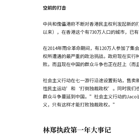
空前的打击
中共和傀儡港府不断对香港民主权利发起新的打击
以来），在香港这个有730万人口的城市，已
在2014年雨伞革命期间，有120万人参加了
权所遭遇的最严重的政治挑战。政府现在实行
败。而且现在中国的群众斗争也正在赶上（而
社会主义行动在七一游行沿途设置街站，售卖
性民主运动’和‘打倒独裁政权’。同时我们
群众斗争蔓延到中国。”社会主义行动的Jac
义，只有这样才能打败独裁政权。”
林郑执政第一年大事记