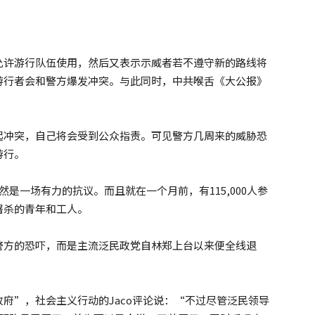
允许游行队伍使用，然后又表示示威者若不遵守新的路线将
游行者会和警方爆发冲突。与此同时，中共喉舌《大公报》
起冲突，自己将会受到公众指责。可见警方几周来的威胁恐
游行。
是一场有力的抗议。而且就在一个月前，有115,000人参
屠杀的青年和工人。
警方的恐吓，而是主流泛民政党自林郑上台以来便全线退
府”，社会主义行动的Jaco评论说：“不过尽管泛民领导