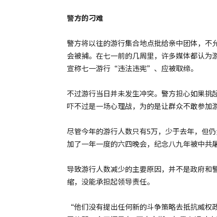
警方的刁难
警方将以往的游行集合地点批给亲中团体，不
会被捕。在七一前的几周里，许多媒体都认为
宣称七一游行“违法违宪”、应被取缔。
不过游行当日并未发生冲突。警方担心如果挑
吓不过是一场心理战，为的是让群众不敢参加
尽管今年的游行人数只有5万，少于去年，但仍然
加了一年一度的六四晚会，纪念八九年被中共
导致游行人数减少的主要原因，并不是政府和
缩，没能承担起领导责任。
“他们没有提出任何新的斗争策略去抵抗威权政