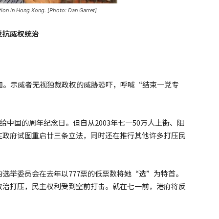
on in Hong Kong. [Photo: Dan Garret]
反抗威权统治
加。示威者无视独裁政权的威胁恐吓，呼喊“结束一党专
给中国的周年纪念日。但自从2003年七一50万人上街、阻
在政府试图重启廿三条立法，同时还在推行其他许多打压民
选举委员会在去年以777票的低票数将她“选”为特首。
政治打压，民主权利受到空前打击。就在七一前，港府将反