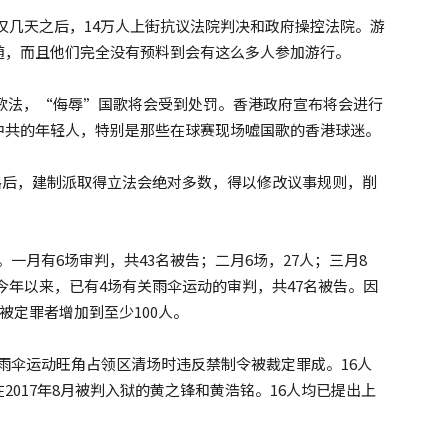
仅几天之后，14万人上街抗议法院判决和政府操控法院。游
随，而且他们完全没有预料到会有这么多人参加游行。
歌法，“侮辱”国歌将会受到处罚。香港政府宣布将会进行
中共的年轻人，特别是那些在球赛现场嘘国歌的香港球迷。
格后，建制派取得立法会绝对多数，得以修改议事规则，削
一月有6场审判，共43名被告；二月6场，27人；三月8
人。今年以来，已有4场有关雨伞运动的审判，共47名被告。因
被定罪者增加到至少100人。
4年雨伞运动旺角占领区清场时违反禁制令被裁定罪成。16人
017年8月被判入狱的黄之锋和黄浩铭。16人均已提出上