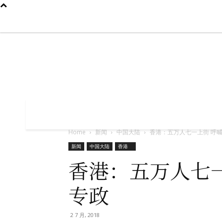
2026年8月7日
首页
我们是谁
新闻
中国大陆
国际
专题

首页
我们是谁
新闻
中国大陆
国
Home
新闻
中国大陆
香港：五万人七一上街 呼喊.
新闻
中国大陆
香港
香港：五万人七
专政
2 7 月, 2018