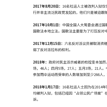
2017年8月20日：
16名社运人士被改判入狱仅
行并非主流泛民政党发起的，他们只是被迫跟
2017年10月1日：
中国全国人大常委会通过国
国歌法本地立法。国歌法主要是为了打压反对
2017年12月15日：
六名反对派议员被取消资
弱了反对派拉布的权利。
2018年：
政府对民主派示威者的检控变本加厉。
场，46人；四月5场，27人；五月3场，21
参加雨伞运动而受审的人数增加到至少266人，
2018年1月17日：
16名社运人士因为在201
均被判入狱，包括已经因“占领公民广场案”在2
诉。