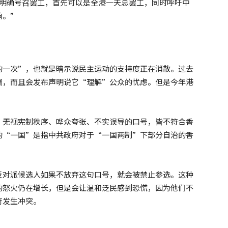
中明确号召罢工，首先可以是全港一天总罢工，同时呼吁中
响。”
的一次”，也就是暗示说民主运动的支持度正在消散。过去
调，而且会发布声明说它“理解”公众的忧虑。但是今年港
。
、无视宪制秩序、哗众夸张、不实误导的口号，皆不符合香
的“一国”是指中共政府对于“一国两制”下部分自治的香
反对派候选人如果不放弃这句口号，就会被禁止参选。这种
的怒火仍在增长，但是会让温和泛民感到恐慌，因为他们不
府发生冲突。