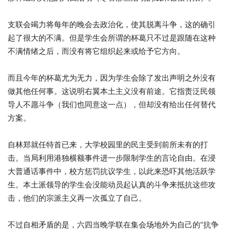
支联会竭力将每年的晚会去政治化，使其脱离斗争，这的确引
起了很大的不满。但是学生会所谓的杯葛只不过是跟随在这种
不满情绪之后，而没有将它组织起来或给予它方向。
而且今年的杯葛尤为无力，因为学生会除了发出声明之外没有
做其他任何事。这说明右翼本土主义没有前途。它指责泛民领
导人不愿斗争（我们也同意这一点），但却没有给出任何替代
方案。
自林郑就任特首已来，大学校园里的民主受到前所未有的打
击。当局利用港独横额事件进一步限制学生的言论自由。在浸
大普通话事件中，校方惩罚抗议学生，以此来恐吓其他活跃学
生。本土派领导的学生会没能动员起认真的斗争来抵抗这些攻
击，他们的宗派主义再一次孤立了自己。
不过自相矛盾的是，六四当晚学联在集会场地外为自己的“抗争