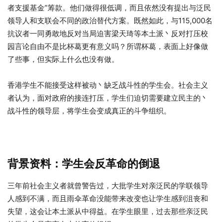
者支援基金”筹款。他们做得很低调，而且依然没有提出与泛民
领导人和支联会不同的政治替代方案。既然如此，与115,000名
抗议者一同勇敢地反对当局迫害梁天琦等本土派丶反对打压校
园言论自由不是比杯葛更有意义吗？所谓杯葛，表面上好像做
了些事，但实际上什么也没有做。
香港学生不能接受这样被动丶缺乏战斗性的学生会。社会主义
者认为，面对政府的接连打压，学生们迫切需要建立民主的丶
战斗性的领导层，将学生会变成真正的斗争组织。
背景资料：学生会反革命的倒退
三年前社会主义者就曾警告过，大批学生对亲泛民的学联领导
人感到不满，而且雨伞革命没能带来改变也让学生感到沮丧和
失望，这会让本土派从中得益。在学生眼里，过去那些亲泛民