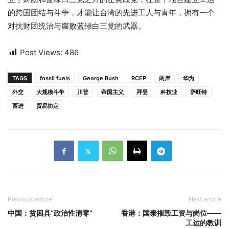
的跨国团结与斗争，才能让台湾的先进工人与青年，拥有一个
对抗财团统治与腐败蓝绿白三党的武器。
Post Views:
486
TAGS
fossil fuels
George Bush
RCEP
两岸
华为
外交
大规模斗争
川普
帝国主义
拜登
科技业
萨旺特
西进
贸易协定
Previous article
Next article
中国：贫困县“政治性清零”
香港：国泰摧毁工资与岗位——
工运的教训