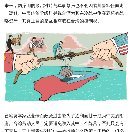
未来，两岸间的政治对峙与军事紧张也不会因着川普卸任而走
向缓解。中美统治阶级只是视台湾为其在冷战中争夺霸权的战
略资产，其真正目的是互相夺取在台湾的控制权。
台湾资本家及蓝绿白政党过去都为了逐利而甘于成为中美的附
庸。台湾劳动人民一定要避免跌入其中一个阵营，否则只会有
害无益。工人和青年对抗中共的战狼外交政策是正确的，但必