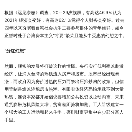
根据《
远见杂志》调查，
20
～
29
岁族群，有高达
46.9
％认为
2021
年经济会变好，有高达
62.1
％觉得个人财务会变好。过去
四年以来扮演着台湾社会抗争主要参与群体的青年族群，如今
正暂时处于台湾资本主义
“
将要
”
繁荣且能从中受惠的幻想之中。
“
分红幻想
”
然而，现实的发展将打破这样的憧憬。央行实行低利率以刺激
经济，让涌入台湾的热钱流入房产和股市。股市已经出现暴
涨，而政府因为房价过热的压力而祭出压抑炒房的政策，但信
用管制是难以浇熄房市热潮。有限实体经济恐怕承载不到大量
热钱，连资本家都开始倡议要增加公共投资以拉动内需。未来
通货膨胀危机风险大增，贫富差距势将加剧。工人阶级建立一
个强大的工人运动和起来斗争，否则财富更集中在少部分富人
手里。