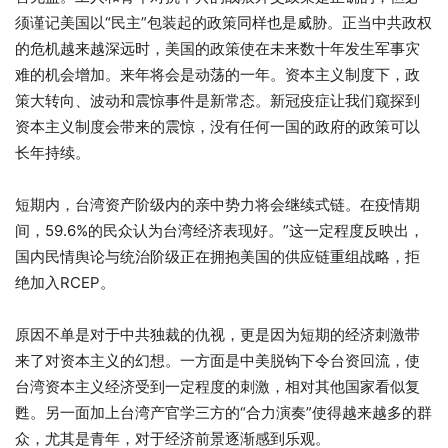
须谨记美国以
“
民主
”
包装起的政策同样也是威胁。正当中共政权
的危机越来越深
远时，美国的政策使在未来数十年发生军事灾
难的机会增加。来年将会是动荡的一年。资本主义制度下，政
策大转向、波动和震惊事件是新常态。新冠疫症让我们窥探到
资本主义制度会带来的震惊，没有任何一国的政府的政策可以
长年持续。
短期内，台湾资产阶级内的亲中势力将会继续式链。在疫情期
间，
59.6%
的民众认为台湾经济表现好。
”
这一定程度反映出，
国内民情舆论与统治阶级正在拥抱美国的供应链重组战略，拒
绝加入
RCEP
。
原因不单是对于中共独裁的仇视，更是因为短期的经济刺激带
来了对资本主义的幻想。一方面是中美脱钩下令台资回流，使
台湾资本主义经济受到一定程度的刺激，相对其他国家看似复
甦。另一面加上台湾产官学三方的
“
合力演奏
”
使得越来越多的群
众，尤其是青年，对于经济前景逐渐感到乐观。