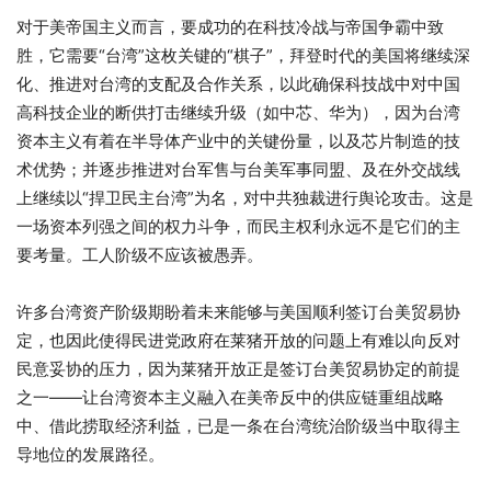
对于美帝国主义而言，要成功的在科技冷战与帝国争霸中致
胜，它需要
“
台湾
”
这枚关键的
“
棋子
”
，拜登时代的美国将继续深
化、推进对台湾的支配及合作关系，以此确保科技战中对中国
高科技企业的断供打击继续升级（如中芯、华为），因为台湾
资本主义有着在半导体产业中的关键份量，以及芯片制造的技
术优势；并逐步推进对台军售与台美军事同盟、及在外交战线
上继续以
“
捍卫民主台湾
”
为名，对中共独裁进行舆论攻击。这是
一场资本列强之间的权力斗争，而民主权利永
远不是它们的主
要考量。工人阶级不应该被愚弄。
许多台湾资产阶级期盼着未来能够与美国顺利签订台美贸易协
定，也因此使得民进党政府在莱猪开放的问题上有难以向反对
民意妥协的压力，因为莱猪开放正是签订台美贸易协定的前提
之一
——
让台湾资本主义融入在美帝反中的供应链重组战略
中、借此捞取经济利益，已是一条在台湾统治阶级当中取得主
导地位的发展路径。