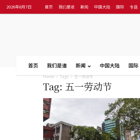
2026年8月7日
首页
我们是谁
新闻
中国大陆
国际
专题
首页
我们是谁
新闻
中国大陆
国际
Home
Tags
五一劳动节
Tag: 五一劳动节