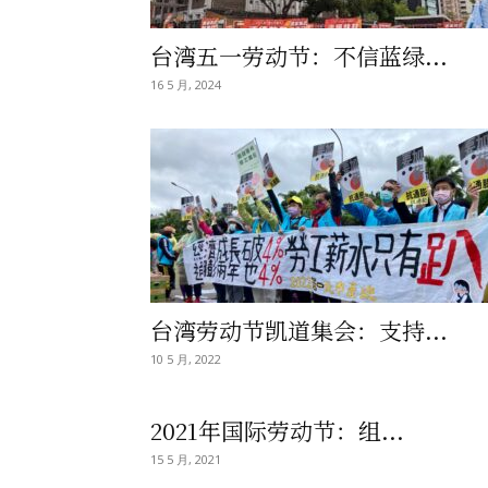
台湾五一劳动节：不信蓝绿...
16 5 月, 2024
台湾劳动节凯道集会：支持...
10 5 月, 2022
2021年国际劳动节：组...
15 5 月, 2021