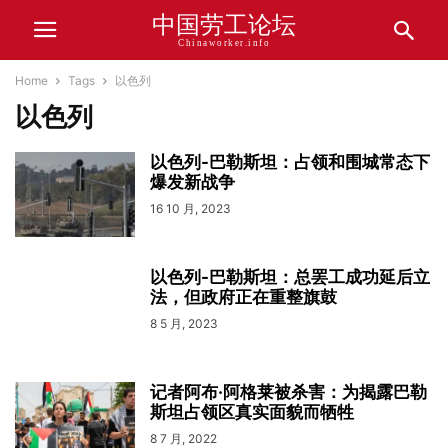
中国劳工论坛
Chinaworker.info
Home
Tags
以色列
以色列
以色列-巴勒斯坦：占领和围城常态下
爆发新战争
16 10 月, 2023
以色列-巴勒斯坦：总罢工成功延后立
法，但政府正在重整旗鼓
8 5 月, 2023
记者阿布·阿格莱被杀害：为揭露巴勒
斯坦占领区真实面貌而牺牲
8 7 月, 2022