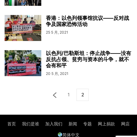
香港：以色列领事馆抗议——反对战
争及国家恐怖活动
25 5 月, 2021
以色列/巴勒斯坦：停止战争——没有
反抗占领、贫穷与资本的斗争，就不
会有和平
20 5 月, 2021
1
2
首页
我们是谁
加入我们
新闻
专题
网上捐款
网店
简体中文