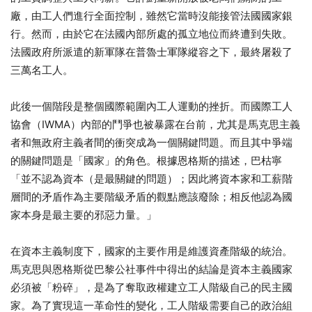
廠，由工人們進行全面控制，雖然它當時沒能接管法國國家銀
行。然而，由於它在法國內部所處的孤立地位而終遭到失敗。
法國政府所派遣的新軍隊在普魯士軍隊縱容之下，最終屠殺了
三萬名工人。
此後一個階段是整個國際範圍內工人運動的挫折。而國際工人
協會（IWMA）內部的鬥爭也被暴露在台前，尤其是馬克思主義
者和無政府主義者間的衝突成為一個關鍵問題。而且其中爭端
的關鍵問題是「國家」的角色。根據恩格斯的描述，巴枯寧
「並不認為資本（是最關鍵的問題）；因此將資本家和工薪階
層間的矛盾作為主要階級矛盾的觀點應該廢除；相反他認為國
家本身是最主要的邪惡力量。」
在資本主義制度下，國家的主要作用是維護資產階級的統治。
馬克思與恩格斯從巴黎公社事件中得出的結論是資本主義國家
必須被「粉碎」，是為了奪取政權建立工人階級自己的民主國
家。為了實現這一革命性的變化，工人階級需要自己的政治組