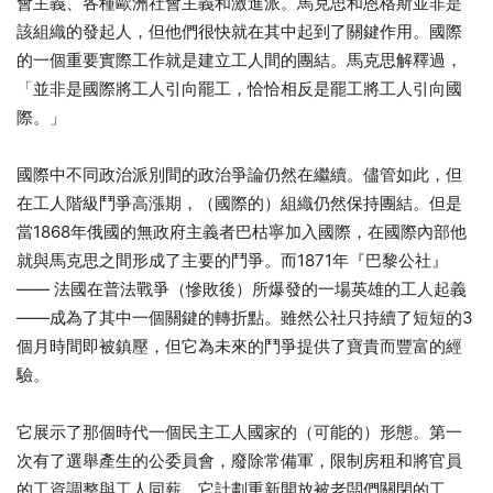
會主義、各種歐洲社會主義和激進派。馬克思和恩格斯並非是
該組織的發起人，但他們很快就在其中起到了關鍵作用。國際
的一個重要實際工作就是建立工人間的團結。馬克思解釋過，
「並非是國際將工人引向罷工，恰恰相反是罷工將工人引向國
際。」
國際中不同政治派別間的政治爭論仍然在繼續。儘管如此，但
在工人階級鬥爭高漲期，（國際的）組織仍然保持團結。但是
當1868年俄國的無政府主義者巴枯寧加入國際，在國際內部他
就與馬克思之間形成了主要的鬥爭。而1871年『巴黎公社』
—— 法國在普法戰爭（慘敗後）所爆發的一場英雄的工人起義
——成為了其中一個關鍵的轉折點。雖然公社只持續了短短的3
個月時間即被鎮壓，但它為未來的鬥爭提供了寶貴而豐富的經
驗。
它展示了那個時代一個民主工人國家的（可能的）形態。第一
次有了選舉產生的公委員會，廢除常備軍，限制房租和將官員
的工資調整與工人同薪。它計劃重新開放被老闆們關閉的工