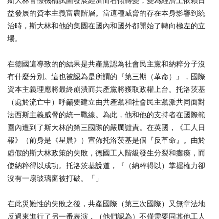
斯大林官僚機構試圖發展經濟而右傾轉變，變為經濟上依賴日
益發展的資本主義富農階層。當這種威脅的存在本身影響到統
治時，斯大林和他的集團在國內和國外都開始了轉向極左的立
場。
在德國這導致的的結果是共產黨認為社會民主黨和納粹分子沒
有什麼分別。這也被認為是所謂的『第三期（革命）』，國際
資本主義理應將最終崩潰而共產黨將獲取政權上台。托洛茨基
（處於流亡中）呼籲要建立由共產黨和社會民主黨派共同面對
法西斯主義威脅的統一戰線。為此，他和他的支持者在國際範
圍內遭到了斯大林的第三國際的嚴厲譴責。在英國，《工人日
報》（前身是《星晨》）宣佈托洛茨基是個『反革命』。由於
虛假的斯大林政策的失敗，德國工人階級發生分裂和癱瘓，而
使納粹得以成功。托洛茨基說道，『（納粹得以）掌握權力卻
沒有一扇玻璃窗被打破。「」
在此災難性的失敗之後，共產國際（第三次國際）又無章法地
反過來進行了另一番表演，（他們認為）不僅需要同其他工人