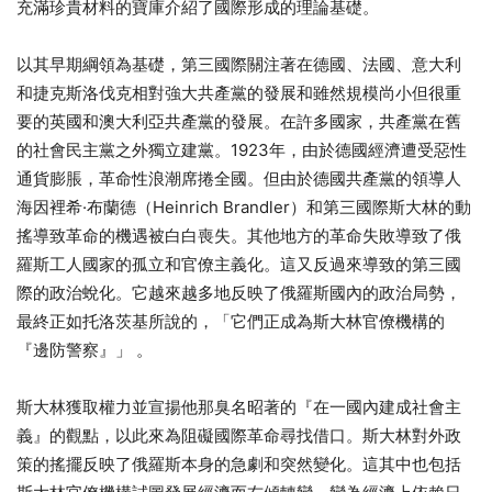
充滿珍貴材料的寶庫介紹了國際形成的理論基礎。
以其早期綱領為基礎，第三國際關注著在德國、法國、意大利
和捷克斯洛伐克相對強大共產黨的發展和雖然規模尚小但很重
要的英國和澳大利亞共產黨的發展。在許多國家，共產黨在舊
的社會民主黨之外獨立建黨。1923年，由於德國經濟遭受惡性
通貨膨脹，革命性浪潮席捲全國。但由於德國共產黨的領導人
海因裡希·布蘭德（Heinrich Brandler）和第三國際斯大林的動
搖導致革命的機遇被白白喪失。其他地方的革命失敗導致了俄
羅斯工人國家的孤立和官僚主義化。這又反過來導致的第三國
際的政治蛻化。它越來越多地反映了俄羅斯國內的政治局勢，
最終正如托洛茨基所說的，「它們正成為斯大林官僚機構的
『邊防警察』」 。
斯大林獲取權力並宣揚他那臭名昭著的『在一國內建成社會主
義』的觀點，以此來為阻礙國際革命尋找借口。斯大林對外政
策的搖擺反映了俄羅斯本身的急劇和突然變化。這其中也包括