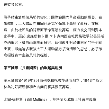
被監禁起來。
戰爭結束於整個局勢的變化：國際範圍內革命運動的爆發。在
俄羅斯，工人階級在布爾什維克的領導下贏得了政權。在德
國，由於社民黨的背叛而革命運動被葬送，權力被交回到資本
家手中。羅莎·盧森堡和卡爾·李卜克內西在社民黨戰爭部長諾斯
克的縱容下被自由軍團而殺害。這個教訓對於未來的鬥爭至關
重要，即無論多麼強大工人運動都必須有清晰的思想，必須徹
底擺脫資本主義思想的桎梏。
第三國際（共產國際）的崛起與崩潰
第三國際於1919年3月由列寧和托洛茨基而創立，1943年斯大
林為討好羅斯福和丘吉爾而將其徹底葬送。
比爾·穆林斯（Bill Mullins），英格蘭及威爾士社會主義黨