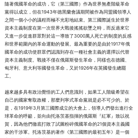
隨著俄國革命的成功，它（第三國際）作為世界無產階級革命
黨得以成立，但在1943年德黑蘭會議期間被作為同盟國領導人
之間一個小小的議程而極不光彩地結束。第三國際誕生於世界
資本主義制度在第一次世界大戰後搖搖欲墜之時，而反過來它
又進一步促進群眾對於這一導致了3000萬人死亡的制度的反感
和世界範圍內的革命運動的發展。最為重要的是由於1917年俄
國革命的成功使群眾們認識到存在一種社會主義的選擇以代替
資本主義制度。戰後不僅在俄羅斯發生革命，同樣也在德國、
匈牙利、意大利等國發生革命，又於1926年在英國發生總罷
工。
越來越多具有政治覺悟的工人們意識到，如果工人階級希望在
自己的國家奪取政權，那麼列寧式革命黨就是必不可少的。於
是，在1919年3月第三國際成立的大會上，領導人們發出進行全
球革命的呼籲，並向由托洛茨基指揮的俄羅斯『紅軍』致以祝
賀，因為他們徹底打敗了試圖粉碎俄國革命的21個資本主義國
家的干涉軍。托洛茨基的著作《第三國際的最初五年》是一個