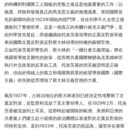
的時機和對國際工人階級的背叛之後這是他最重要的工作；以
維護、捍衛和發展真正的馬克思主義的無價遺產。第四國際首
先於蘇聯內部在1923年開始內部鬥爭，並在列寧不久去世之後
擴散到了整個世界。這是一個真正的布爾什維克主義鬥爭，是
由列寧首先發起，而後繼續由托洛茨基領導的左翼反對派和後
來的國際左翼反對派反對斯大林領導的特權的蘇聯官僚。
正如托洛茨基所警告的，斯大林的『一國社會主義理論』將在
俄羅斯導致災難性的政策，從而將共產國際轉變為克里姆林宮
執行外交政策的反革命工具。托洛茨基的預見被證明是正確
的，但由於情緒上的孤立和俄羅斯群眾的絕望導致國際（國際
主義）的失敗從而增強了斯大林主義官僚的力量。
截至1927年，占統治地位的斯大林派別已經決定性地擊敗了左
翼反對派，並監禁和流放了其主要領導人。在1929年2月，托洛
茨基被流放到土耳其。從那時起被開除的歐洲、美洲和亞洲的
共產黨人們建立起小規模的政治團體以表達對於左翼反對派的
同情和支持。直到1933年，托洛茨基仍然認為，儘管存在著斯