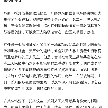
戰後的發展
然而，托洛茨基的政治預見，即將到來的世界戰爭將會挑起大
規模的革命運動，整體是被證明是正確的。第二次世界大戰之
後，革命運動席捲歐洲，假如它們同時能擁有一個名符其實的
領導層的話，可以說工人階級確實在一些國家掌握了政權。
在任何一個歐洲國家所發生的一場成功政治革命也將意味著歐
洲和世界社會主義革命的開始，並會對斯大林主義產生衝擊從
而重建蘇聯的工人民主。但是，當時社會民主黨和共產黨在歐
洲工人階級中仍然具有相當的群眾基礎和影響力，他們成功地
轉變了社會主義轉變的方向並挽救了資本主義。而第四國際
（當時）仍然無法發揮決定性的作用。此外，在戰後時期，由
於一系列的客觀因素和困難，以及領導人所犯的錯誤，使它並
沒有能成功地成為一個群眾性的力量。
在某些情況下，托洛茨基主義對於工人運動具有強大的影響
力，如在斯里蘭卡、拉丁美洲、越南、法國，以及1970年代和