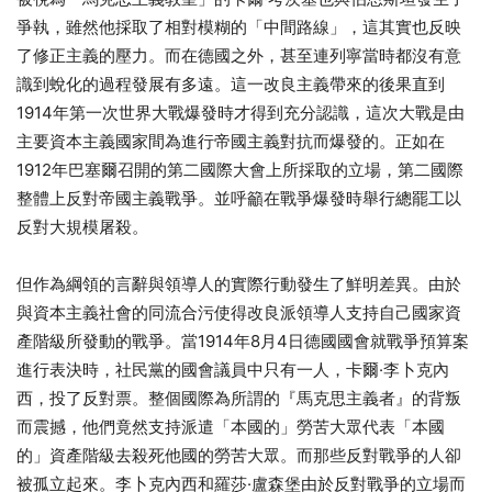
爭執，雖然他採取了相對模糊的「中間路線」，這其實也反映
了修正主義的壓力。而在德國之外，甚至連列寧當時都沒有意
識到蛻化的過程發展有多遠。這一改良主義帶來的後果直到
1914年第一次世界大戰爆發時才得到充分認識，這次大戰是由
主要資本主義國家間為進行帝國主義對抗而爆發的。正如在
1912年巴塞爾召開的第二國際大會上所採取的立場，第二國際
整體上反對帝國主義戰爭。並呼籲在戰爭爆發時舉行總罷工以
反對大規模屠殺。
但作為綱領的言辭與領導人的實際行動發生了鮮明差異。由於
與資本主義社會的同流合污使得改良派領導人支持自己國家資
產階級所發動的戰爭。當1914年8月4日德國國會就戰爭預算案
進行表決時，社民黨的國會議員中只有一人，卡爾·李卜克內
西，投了反對票。整個國際為所謂的『馬克思主義者』的背叛
而震撼，他們竟然支持派遣「本國的」勞苦大眾代表「本國
的」資產階級去殺死他國的勞苦大眾。而那些反對戰爭的人卻
被孤立起來。李卜克內西和羅莎·盧森堡由於反對戰爭的立場而