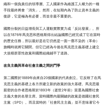
織和一個負責任的領導層。工人國家作為維護工人權力的一種
手段最終將會「消失」。然而，在短期內為了防止資本主義的
復辟，它是極為有必要，而並非最不重要的。
國際分裂的日益增長與工人運動實際實力成「反比發展」。所
以在1876年馬克思和恩格斯得出結論國際已經完成了它在當時
的歷史任務，所以最好是在它仍然是一面一塵不染的（革命）
旗幟時就將它關閉。但它已經為今後在馬克思主義基礎上建立
大規模群眾性政黨和國際組織鋪平了道路。
改良主義與革命社會主義之間的鬥爭
第二國際於1889年由來自20個國家的代表創立。它反映了在馬
克思主義的基礎上各方所建立新的政黨的強大基礎。馬克思最
親密的合作者恩格斯於1893年（逝世2年前）當選為國際社會
主義大會的名譽主席。當時國際內最關鍵的政黨是德國社會民
主黨（SPD）。而且當時的「社會民主主義」並不意味著它今