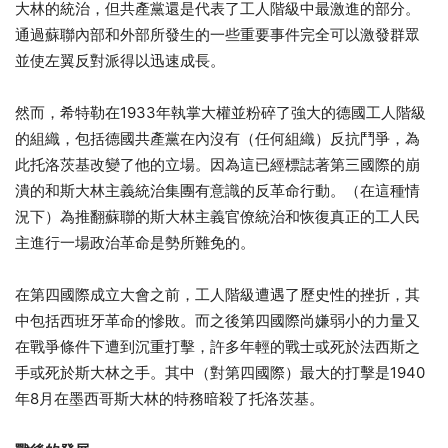
大林的統治，但共產黨還是代表了工人階級中最激進的部分。
通過蘇聯內部和外部所發生的一些重要事件完全可以激發群眾
並使左翼反對派得以迅速成長。
然而，希特勒在1933年執掌大權並粉碎了強大的德國工人階級
的組織，包括德國共產黨在內沒有（任何組織）反抗鬥爭，為
此托洛茨基改變了他的立場。因為這已經標誌著第三國際的崩
潰的和斯大林主義統治集團有意識的反革命行動。（在這種情
況下）為推翻蘇聯的斯大林主義官僚統治和恢復真正的工人民
主進行一場政治革命是勢所難免的。
在第四國際成立大會之前，工人階級遭遇了歷史性的挫折，其
中包括西班牙革命的慘敗。而之後第四國際尚嫌弱小的力量又
在戰爭條件下遭到沉重打擊，許多年輕的戰士或死於法西斯之
手或死於斯大林之手。其中（對第四國際）最大的打擊是1940
年8月在墨西哥斯大林的特務暗殺了托洛茨基。