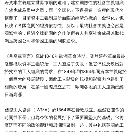
著資本
主義建立世界市場的進程，建立國際性的社會主義組織
自然也成為重中之重，而「全球化」不過是這一進程的現代名
稱罷了。目前資本主義制度所面臨的經濟危機的「全球化」也
反映了各國之間的經濟依存性。所以，最終社會主義也必然是
國際性的，通過全球範圍的合作使所有人共享社會成果以取代
滿足跨國公司和帝國主義的利潤追求。
《共產黨宣言》寫於1848年歐洲革命時期。雖然這些革命最終
沒能擺脫資本主義統治，工人遭遇了失敗；但它們也反映出對
於獨立的工人組織的需求。在1848年到1864年間資本主義處於
一個巨大的發展階段，因此工人階級的規模和影響力也得到了
相應的發展。在第一國際成立之前，歐洲各地的工人運動已經
日漸高漲。
國際工人協會（IWMA）於1864年在倫敦成立。雖然它運作的
時間並不長，但為今後的發展打下了重要而堅實的基礎。它將
廣泛而不同的政治觀點和思潮匯聚到一起，其中包括英國的工