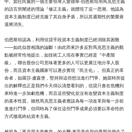
中。如社民黨的一個主要領導人愛德華·伯恩斯坦用馬克思主義
的語言所闡述的理論『修正主義』就體現了這一思潮。他認為
資本主義制度已經克服了其自身矛盾，所以其週期性的繁榮衰
退將消失。
伯恩斯坦認為，利用信貸手段資本主義制度已經消除其困難
——如此似曾相識的論斷！由此而來許多反對馬克思主義的觀
點被經常性地提出，如技術工人現在事實已經是『中產階
級』，聯合股份公司意味著更多的人可以更廣泛地分享人股
份，而且資本主義國家可以逐步實現『民主化』。但真正的革
命者，如羅莎·盧森堡，堅持與這些想法進行鬥爭。她當時所提
出的解釋也正是我們今天得以清楚看到的，信貸只會在危機到
來時進一步加劇危機，而且這些變化並沒有改變資本主義制度
的基本性質。雖然馬克思主義者應該為每一項改革與每一步前
進進行鬥爭，但同時為了保住這些鬥爭成果必須要以革命性的
方式徹底終結資本主義。
被視為「馬克思主義教皇」的卡爾·考茨基也與伯恩斯坦發生了