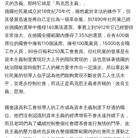
天的含義。那時它就是「馬克思主義」。
德國社民黨成立於19世紀70年代，雖然處於非法的條件下，但
其發展迅速並將自己定位為一個革命黨。到1890年社民黨已經
在德國的選舉中獲得140萬張選票。事實上到1912年它已經變得
非常強大。在德國全國範圍內獲得了35%的選票，在有400個
席位的國會中擁有110個議席。擁有100萬黨員，15000名全職
工作人員，90份日報和250萬工會會員。但社民黨的發展是在
資本主義制度實現巨大上升的階段實現的，這也意味著德國的
統治階級當時能對工人的權力要求作出一定讓步。所以看起來
社民黨的領導人似乎認為他們能夠實現不斷改善工人生活水
平，並逐步控制社會，而這正是馬克思主義者所稱的「改良主
義」思潮。
國會議員和工會領導人的工作成為資本主義制度下舒適的職
位。他們沒有認識到資本主義的經濟增長不會永遠持續下去，
而且老闆們為了繼續控制整個社會體系會進行無情的鬥爭。改
良主義的壓力最終也反映在整個國際範圍內的社會民主運動之