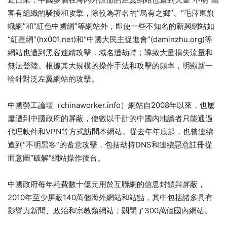
客有組織的騷擾和攻擊，除較為著名的“烏有之鄉”、“毛澤東旗
幟網”和“紅色中國網”等網站外，即使一些不知名的新興網站如
“紅星網”(hx001.net)和“中國大民主促進會”(daminzhu.org)等
網站也遭到黑客連續攻擊，域名遭劫持；導致大量損失流量和
無法登陸。根據其大規模的操作手法和攻擊的頻率，明顯新一
輪針對泛左翼網站的攻擊。
中國勞工論壇（chinaworker.info）網站自2008年以來，也屢
屢遭到中國政府的屏蔽，使數以千計的中國內地讀者只能通過
代理軟件和VPN等方式訪問本網站。從去年年底起，也曾連續
遭到“不明黑客”的蓄意攻擊，包括劫持DNS和連續惡意註冊從
而意圖“破解”網站操作後台。
中國政府每年耗費數十億元用於互聯網的信息封鎖與屏蔽，
2010年至少屏蔽140萬個海外網站和站點，其中包括諸多具有
影響力新聞、政治和宗教類網站；關閉了300萬個國內網站。