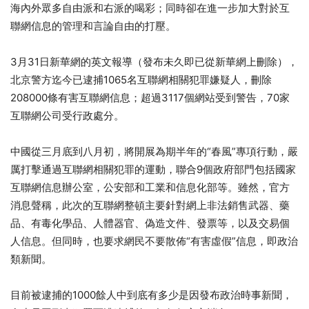
海內外眾多自由派和右派的喝彩；同時卻在進一步加大對於互
聯網信息的管理和言論自由的打壓。
3月31日新華網的英文報導（發布未久即已從新華網上刪除），
北京警方迄今已逮捕1065名互聯網相關犯罪嫌疑人，刪除
208000條有害互聯網信息；超過3117個網站受到警告，70家
互聯網公司受行政處分。
中國從三月底到八月初，將開展為期半年的“春風”專項行動，嚴
厲打擊通過互聯網相關犯罪的運動，聯合9個政府部門包括國家
互聯網信息辦公室，公安部和工業和信息化部等。雖然，官方
消息聲稱，此次的互聯網整頓主要針對網上非法銷售武器、藥
品、有毒化學品、人體器官、偽造文件、發票等，以及交易個
人信息。但同時，也要求網民不要散佈“有害虛假”信息，即政治
類新聞。
目前被逮捕的1000餘人中到底有多少是因發布政治時事新聞，