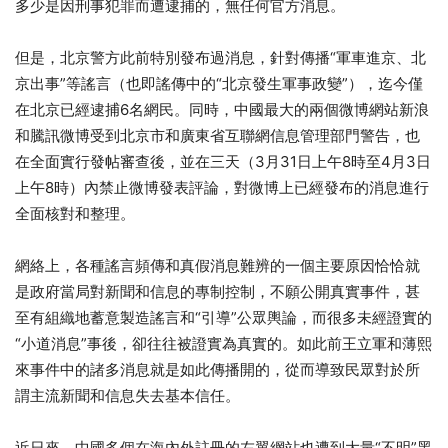
多少是因刑事犯罪而遭逮捕的，無任何官方消息。
但是，北京警方此前特別發布過消息，針對傳播“軍車進京、北
京出事”等謠言（也即謠傳中的“北京發生軍事政變”），迄今僅
在北京已經逮捕6名網民。同時，中國最大的兩個微博網站新浪
和騰訊微博受到北京市和廣東省互聯網信息管理部門警告，也
在全面實行發帖審查後，並在三天（3月31日上午8時至4月3日
上午8時）內禁止微博發表評論，對微博上已經發布的消息進行
全面核對和整理。
網絡上，各種謠言頻傳和真假消息難辨的一個主要原因恰恰就
是政府當局對新聞和信息的專制控制，不願公開真實事件，甚
至有組織地蓄意製造謠言和“引導”公眾輿論，而很多未經證實的
“小道消息”事後，卻往往被證實為真實的。如此前王立軍和薄熙
來事件中的諸多消息就是如此傳播開的，從而導致民眾對於所
謂主流新聞和信息失去基本信任。
近日來，中國多個在海內外註冊的左翼網站也遭到大量“不明”黑