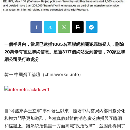
一個半月內，當局已逮捕1065名互聯網相關犯罪嫌疑人，刪除
20萬條有害互聯網信息。超過3117個網站受到警告
，70家互聯
網公司受行政處分
韓一 中國勞工論壇（chinaworker.info）
自“薄熙來與王立軍”事件發生以來，隨著中共當局內部日趨分化
和權力鬥爭更加激烈，各種真假難辨的消息廣泛傳播與互聯網
和媒體上。雖然統治集團一方面高喊“政治改革”，並因此得到了