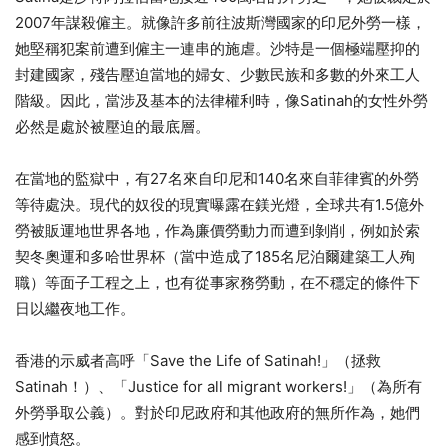
2007年謀殺僱主。就像許多前往波斯灣國家的印尼外勞一樣，
她堅稱犯案前遭到僱主一連串的施虐。沙特是一個極端壓抑的
封建國家，殘告壓迫當地的婦女、少數民族和多數的外來工人
階級。因此，當涉及基本的法律權利時，像Satinah的女性外勞
必然是處於被壓迫的最底層。
在當地的監獄中，有27名來自印尼和140名來自菲律賓的外勞
等待處決。現代的奴役的現實曝露在鎂光燈，全球共有1.5億外
勞被販運地世界各地，作為廉價勞動力而遭到剝削，例如於索
契冬奧運和多哈世界杯（當中造成了185名尼泊爾建築工人殉
職）等面子工程之上，也有從事家務勞動，在不穩定的條件下
日以繼夜地工作。
香港的示威者高呼「Save the Life of Satinah!」（拯救
Satinah！）、「Justice for all migrant workers!」（為所有
外勞爭取公義）。對於印尼政府和其他政府的無所作為，她們
感到憤怒。