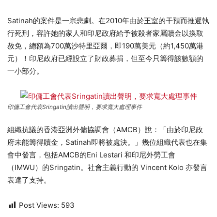
Satinah的案件是一宗悲劇。在2010年由於王室的干預而推遲執
行死刑，容許她的家人和印尼政府給予被殺者家屬贖金以換取
赦免，總額為700萬沙特里亞爾，即190萬美元（約1,450萬港
元）！印尼政府已經設立了財政募捐，但至今只籌得該數額的
一小部分。
印傭工會代表Sringatin讀出聲明，要求寬大處理事件
組織抗議的香港亞洲外傭協調會（AMCB）說：「由於印尼政
府未能籌得贖金，Satinah即將被處決。」幾位組織代表也在集
會中發言，包括AMCB的Eni Lestari 和印尼外勞工會
（IMWU）的Sringatin。社會主義行動的 Vincent Kolo 亦發言
表達了支持。
Post Views:
593