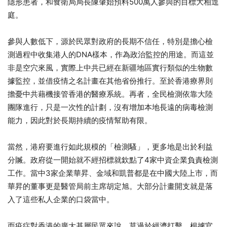
500
隱形患者，和食衛局局長陳肇始預料
萬人參與的目標大相逕
庭。
參與人數低下，源於民眾對政府的長期不信任，特別是擔心檢
DNA
測過程中收集港人的
樣本，作為政治監控的用途。而這並
非是空穴來風，實際上中共已經在新疆地區實行類似的生物數
據監控，並借疫情之名計畫在其他省份推行。至於香港療界則
擔憂中共藉機接管香港的醫療系統。再者，全民檢測依靠大陸
團隊進行，只是一次性的計劃，沒有增加本地長遠的病毒檢測
能力，因此對於長期持續的疫情幫助有限。
當然，港府要進行如此規模的「檢測騷」，更多地是出於利益
4
分贓。政府從一開始就不經招標就欽點了
家中資企業負責檢測
3
工作。當中
家企業華昇、金域和凱普都是在中國大陸上市，而
華昇的董事更是醫管局前主席胡定旭。大部分計畫開支就是落
入了這些私人企業的口袋當中。
而疫症對香港的廣大基層民眾來說，莫過於經濟打擊。根據官