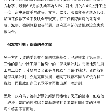
6-8
6.1%
1
3.4%
方數字，最新
月的失業率為
，對比
月的
上升了近
10%
一倍，當中最嚴重的建築、零售、飲食、服務業等皆超過
。
然而這個數字並不反映全部現實，打工仔實際面對的還有凍
薪、減薪、強制無薪假等問題。政府至今卻仍然拒絕設立失業
援助金。
「保就業計劃」保障的是老闆
另一方面，資助受影響企業的抗疫基金，已經推出了第三輪。
三輪的援助中除了第二輪當中的「保就業計劃」間接地資助員
工的工資外，其餘的資金都是直接給予企業作補貼。然而就算
是保就業計劃，亦是充滿漏洞，老闆可以藉不同方式侵吞員工
資助，而且政府亦已表示不會再推出新一輪計劃。
因此，政府為了維持所謂的經濟而犧牲了民眾的健康，但這個
「經濟」是誰的經濟呢？是基層勞動者還是財團企業的利潤
呢？答案不言而喻。