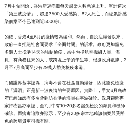
7
月中旬開始，香港新冠病毒每天感染人數急遽上升。單計這次
3500
82
「第三波疫情」，超過
人受感染、
人死亡，而總累計感
5000
染個案至今已達到近
宗。
4
6
的確，香港
至
月的疫情較為緩和。然而，自疫症爆發以來，
政府一直拒絕社會間要求「全面封關」的訴求。政府更加豁免
14
多類人士抵港
天的強制檢疫，當中包括航空機組人員、海
2
員、有商務往來的人，或跨境上學的學生等。根據政府數據，
7
29
月至
月底間至少有
萬人豁免檢疫來港。
而醫護界基本認為，病毒不會在社區自動爆發，因此豁免檢疫
6
的「漏洞」正是新一波疫情的主要原因。實際上，早於
月底政
府已經知悉有多名曾到訪香港的海員在寧波確診。政府顧問專
7
10-20
家許樹昌亦承認，至
月中有
多名豁免檢疫的海員和機師
20
確診。而病毒追蹤亦顯示，至少有
多宗本地確診個案與受豁
免的跨境貨車司機有關。