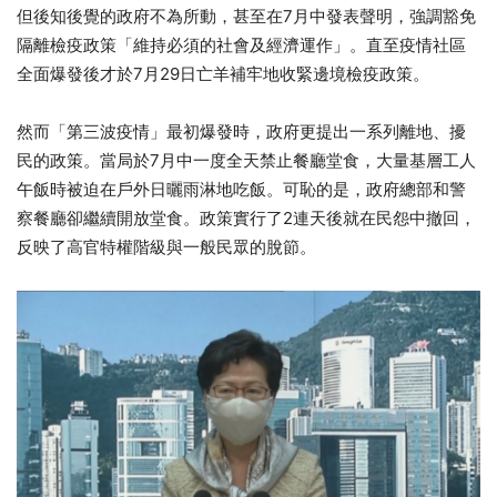
7
但後知後覺的政府不為所動，甚至在
月中發表聲明，強調豁免
隔離檢疫政策「維持必須的社會及經濟運作」。直至疫情社區
7
29
全面爆發後才於
月
日亡羊補牢地收緊邊境檢疫政策。
然而「第三波疫情」最初爆發時，政府更提出一系列離地、擾
7
民的政策。當局於
月中一度全天禁止餐廳堂食，大量基層工人
午飯時被迫在戶外日曬雨淋地吃飯。可恥的是，政府總部和警
2
察餐廳卻繼續開放堂食。政策實行了
連天後就在民怨中撤回，
反映了高官特權階級與一般民眾的脫節。