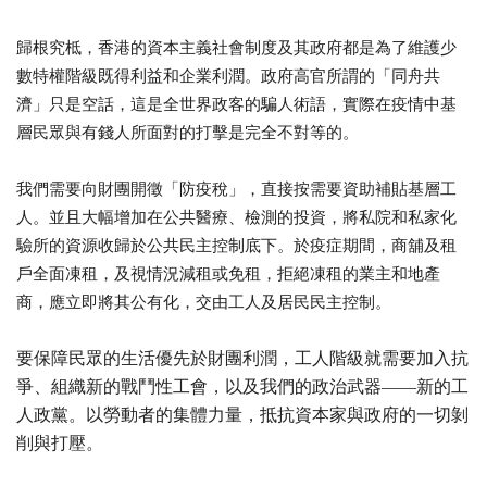
歸根究柢，香港的資本主義社會制度及其政府都是為了維護少
數特權階級既得利益和企業利潤。政府高官所謂的「同舟共
濟」只是空話，這是全世界政客的騙人術語，實際在疫情中基
層民眾與有錢人所面對的打擊是完全不對等的。
我們需要向財團開徵「防疫稅」，直接按需要資助補貼基層工
人。並且大幅增加在公共醫療、檢測的投資，將私院和私家化
驗所的資源收歸於公共民主控制底下。於疫症期間，商舖及租
戶全面凍租，及視情況減租或免租，拒絕凍租的業主和地產
商，應立即將其公有化，交由工人及居民民主控制。
要保障民眾的生活優先於財團利潤，工人階級就需要加入抗
爭、組織新的戰鬥性工會，以及我們的政治武器——新的工
人政黨。以勞動者的集體力量，抵抗資本家與政府的一切剝
削與打壓。