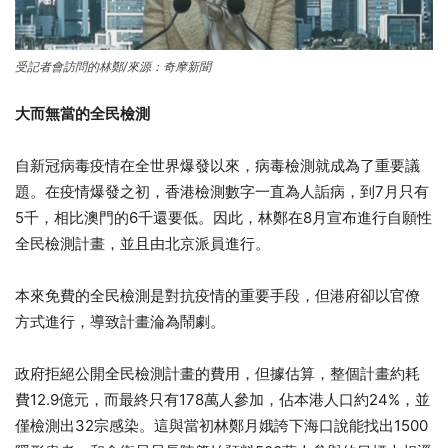
受記者會訪問的林鄭/來源：奇摩新聞
大而無當的全民檢測
自新冠病毒疫情在全世界爆發以來，病毒檢測就成為了重要議
7
題。在疫情爆發之初，香港檢測數字一直為人詬病，到
月只有
5
6
8
千，相比澳門的
千還要低。因此，林鄭在
月宣布進行自願性
全民檢測計畫，並且由北京派員進行。
本來免費的全民檢測是對抗疫情的重要手段，但港府卻以官僚
方式進行，導致計畫淪為鬧劇。
政府拒絕公開全民檢測計畫的費用，但據估算，整個計畫約耗
12.9
178
24%
費
億元，而最終只有
萬人參加，佔本港人口約
，並
32
1500
僅檢測出
宗感染。這與當初林鄭月娥誇下海口說能找出