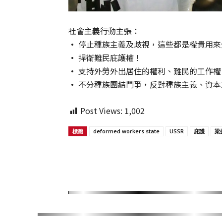
社會主義行動主張：
•
停止種族主義及歧視，這些都是權貴用來
•
捍衛難民庇護權！
•
支持外勞外出居住的權利、難民的工作權
•
不分種族團結鬥爭，反對種族主義、資本
Post Views:
1,002
標籤
deformed workers state
USSR
庇護
梁
Share