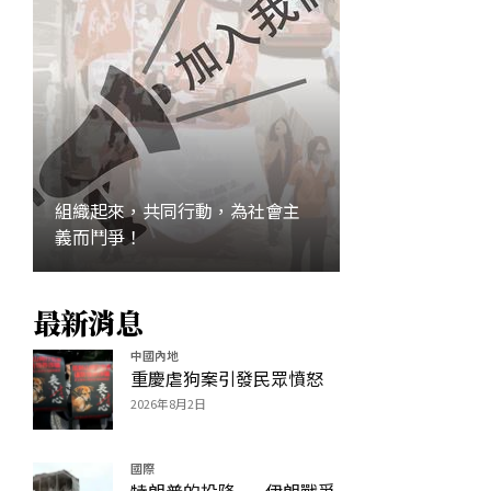
組織起來，共同行動，為社會主
義而鬥爭！
最新消息
加入
中國內地
重慶虐狗案引發民眾憤怒
2026年8月2日
國際
特朗普的投降——伊朗戰爭