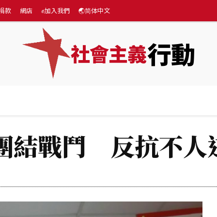
捐款
網店
✊加入我們
🌏简体中文
行動
社會主義
專題
💰捐款
網店
✊加入我們
🌏简体中文
團結戰鬥 反抗不人