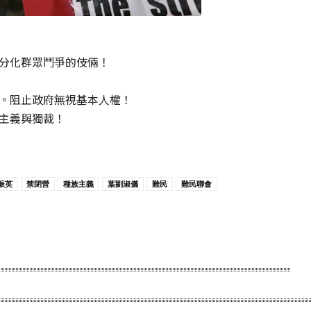
分化群眾鬥爭的伎倆！
。阻止政府無視基本人權！
主義與獨裁！
振英
禁閉營
種族主義
葉劉淑儀
難民
難民聯會