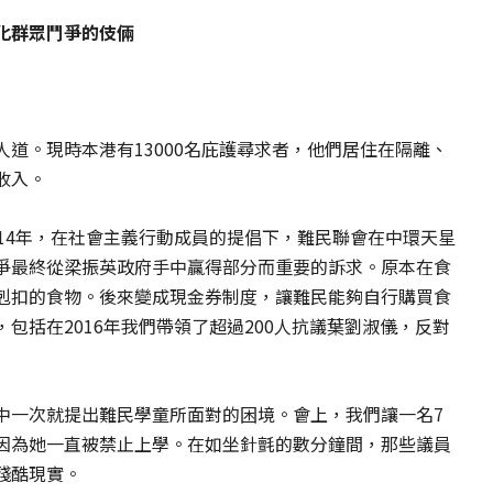
化群眾鬥爭的伎倆
道。現時本港有13000名庇護尋求者，他們居住在隔離、
收入。
14年，在社會主義行動成員的提倡下，難民聯會在中環天星
爭最終從梁振英政府手中贏得部分而重要的訴求。原本在食
剋扣的食物。後來變成現金券制度，讓難民能夠自行購買食
包括在2016年我們帶領了超過200人抗議葉劉淑儀，反對
中一次就提出難民學童所面對的困境。會上，我們讓一名7
因為她一直被禁止上學。在如坐針氈的數分鐘間，那些議員
殘酷現實。