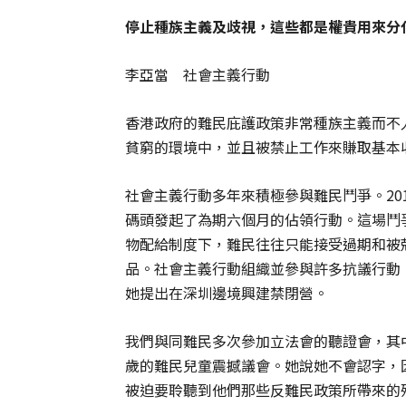
停止種族主義及歧視，這些都是權貴用來分
李亞當 社會主義行動
香港政府的難民庇護政策非常種族主義而不人
貧窮的環境中，並且被禁止工作來賺取基本
社會主義行動多年來積極參與難民鬥爭。20
碼頭發起了為期六個月的佔領行動。這場鬥
物配給制度下，難民往往只能接受過期和被
品。社會主義行動組織並參與許多抗議行動，
她提出在深圳邊境興建禁閉營。
我們與同難民多次參加立法會的聽證會，其
歲的難民兒童震撼議會。她說她不會認字，
被迫要聆聽到他們那些反難民政策所帶來的