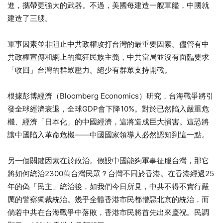
進，攜帶更強大的武器。不過，美國每建造一艘軍艦，中國就
建造了三艘。
軍事因素並非阻止中共政權攻打台灣的最重要因素。儘管有中
共政權宣傳和網上的瘋狂民族主義，中共當局並沒有面臨要求
「收回」台灣的群眾壓力。絕少有群眾支持開戰。
根據彭博經濟（Bloomberg Economics）研究，台海戰爭將引
發全球經濟衰退，全球GDP會下降10%。對於已然陷入嚴重危
機、經濟「日本化」的中國經濟，這將造成巨大損害。這恐將
讓中國陷入革命危機——中國國家領導人必然認知到這一點。
另一個關鍵因素在於政治。假設中國能夠軍事征服台灣，那它
將如何統治2300萬台灣民眾？台灣不同於香港。在香港經過25
年的偽「民主」統治後，如我們今日所見，中共不得不實行嚴
厲的警察獨裁統治。幾乎全體香港市民都憎惡北京的統治，而
倘若中共在台海戰爭中落敗，香港市民將首先出來慶祝。民調