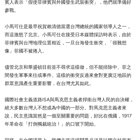
賓人表示「假使菲律賓與外國發生武裝衝突」，他們就準備好
參戰。
小馬可仕是最早祝賀賴清德當選台灣總統的國家領導人之一，
而這激怒了北京。小馬可仕在接受日本媒體採訪時表示，由於
菲律賓與台灣地理位置相近，一旦台海發生衝突，「很難想
像」菲國不被捲入。
儘管北京和華盛頓目前並不尋求這樣做，但不能排除中、菲之
間發生軍事來往或事件。這樣的衝突反過來會對更廣泛地區的
群眾意識產生重要影響，在台灣尤其如此。
國際社會主義道路ISA與馬克思主義者捍衛台灣人民的自決權，
絕大多數台灣人不想成為中國的一部分。對馬克思主義者來
說，民主意識當然是一個至關重要的問題，好比在俄國，1917
年革命在「打倒獨裁統治！」的口號下開始。