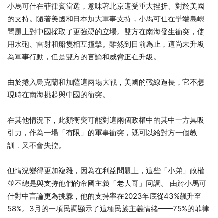
小馬可仕在菲律賓當選，意味著北京遭受重大挫折、對於美國
的支持。隨著美國和日本加大軍事支持，小馬可仕在爭端島嶼
問題上對中國採取了更強硬的立場。雙方在南海發生衝突，使
用水砲、雷射和船隻相互撞擊。雖然到目前為止，這尚未升級
為軍事行動，但是雙方的言論和威脅正在升級。
由於捲入烏克蘭和加薩這兩場大戰，美國的戰線過長，它不想
現時在南海挑起與中國的衝突。
在其他情況下，此類衝突可能對這兩個政權中的其中一方具吸
引力，作為一場「有限」的軍事衝突，既可以給對方一個教
訓，又不會失控。
但情況變得更加複雜，因為在利益問題上，這些「小弟」政權
並不總是與支持他們的帝國主義「老大哥」同調。 由於小馬可
仕對中言論更為挑釁，他的支持率在2023年底從43%飆升至
58%。3月的一項民調顯示了這種民族主義情緒——75%的菲律