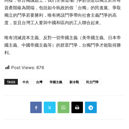
同樣，在台獨議題上，我們主張這場鬥爭必須是以獨立於所有
資產階級為開端，包括如今執政的假「台獨」的民進黨。爭取
獨立的鬥爭若要勝利，唯有將該鬥爭帶向社會主義鬥爭的高
度，並且台灣工人要與中國和區內的工人聯合起來。
唯有消滅資本主義、反對一切帝國主義（美帝國主義、日本帝
國主義、中國帝國主義等）的群眾鬥爭，台獨鬥爭才能取得勝
利。
Post Views:
876
TAGS
中共
台灣
帝國主義
新冷戰
民主鬥爭