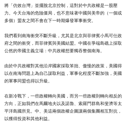
將「仿效台灣」並擺脫北京控制，這對於中共政權是一股壓
力。今天台海的危險僵局，也不意味著中國與美帝的（一個或
多個）盟友之間不會在下一時期爆發軍事衝突。
我們看到南海衝突不斷升級，尤其是北京與菲律賓小馬可仕政
府之間的衝突，而菲律賓與美國結盟。中國在爭端島礁上採取
公然的帝國主義立場：中共政權想要獨吞整個南海。
由於中共政權對其他沿岸國家採取笨拙、傲慢的政策，美國得
以在南海問題上為自己謀取利益，軍事化程度不斷加強，美國
的軍事同盟也得以升級。
在新冷戰下，一些政權轉向美國，而另一些政權則轉向相反的
方向，正如我們在馬爾地夫以及諾魯、索羅門群島和斐濟等太
平洋島國所見。中、美這兩個政權企圖讓兩個集團相互對抗，
以獲得投資和其他利益。