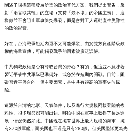
闡述了阻擋這種發展所需的政治替代方案。我們提出警告，反
對「兩害取其輕」的立場（支持「最不壞」的帝國主義）。這
樣做並不會阻止軍事衝突爆發，而是會對工人運動產生災難性
的政治影響。
好在，台海戰爭短期內還不太可能爆發。由於雙方資產階級政
權的海量宣傳，可能觸發戰爭的因素被廣泛誤解。
中共獨裁政權是否有奪取台灣的野心？有的，但這並不意味著
習近平或中共軍隊已準備好、或急於在短期內開戰。目前，阻
礙習近平侵台的一個主要因素，是中共有很高的軍事失敗風
險。
這源於台灣的地形、天氣條件，以及進行大規模兩棲登陸的複
雜性。很多環節都可能出錯。哪怕中國在軍事上取得了長足進
展，情況仍然如此。中國現在擁有世界上最大規模的海軍，擁
有370艘軍艦，而美國也不過是只有280艘。但美國艦隊更為先