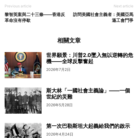
Previous article
Next article
黎智英案與二十三條——香港反
訪問美國社會主義者：美國亞馬
革命沒有停歇
遜工會鬥爭
相關文章
世界願景：川普2.0墜入無以逆轉的危
機——全球反擊奮起
2026年7月2日
斯大林「一國社會主義論」——一個
世紀的災難
2026年5月28日
第一次巴勒斯坦大起義給我們的啟示
2026年4月24日