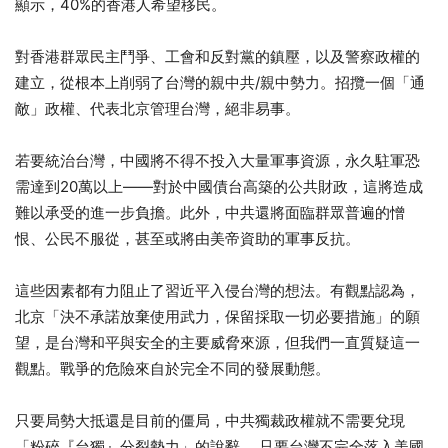
顯示，40%的香港人希望移民。
對香港群眾民主鬥爭、工會和反對黨的鎮壓，以及警察政權的
建立，從根本上削弱了台灣的親中共/親中勢力。招攬一個「通
敵」政權、代表北京管理台灣，絕非易事。
若要統治台灣，中國將不得不投入大量軍事資源，永久駐軍恐
需達到20萬以上——對於中國債台高築的公共財政，這將造成
難以承受的進一步負擔。此外，中共還將面臨群眾普遍的憎
恨、公民不服從，甚至或將由美帝資助的軍事反抗。
這些因素都有力阻止了習近平入侵台灣的想法。有觀點認為，
北京「決不承諾放棄使用武力，保留採取一切必要措施」的願
望，是台灣和平與安全的主要威脅來源，但我們一直質疑這一
觀點。戰爭的危險來自於完全不同的發展動態。
只要局勢大抵還是目前的僵局，中共獨裁政權就不需要兌現
「粉碎『台獨』分裂勢力」的說辭。 只要台灣不完全落入美國