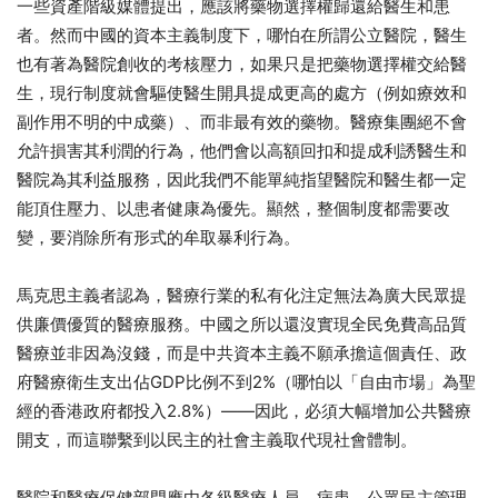
一些資產階級媒體提出，應該將藥物選擇權歸還給醫生和患
者。然而中國的資本主義制度下，哪怕在所謂公立醫院，醫生
也有著為醫院創收的考核壓力，如果只是把藥物選擇權交給醫
生，現行制度就會驅使醫生開具提成更高的處方（例如療效和
副作用不明的中成藥）、而非最有效的藥物。醫療集團絕不會
允許損害其利潤的行為，他們會以高額回扣和提成利誘醫生和
醫院為其利益服務，因此我們不能單純指望醫院和醫生都一定
能頂住壓力、以患者健康為優先。顯然，整個制度都需要改
變，要消除所有形式的牟取暴利行為。
馬克思主義者認為，醫療行業的私有化注定無法為廣大民眾提
供廉價優質的醫療服務。中國之所以還沒實現全民免費高品質
醫療並非因為沒錢，而是中共資本主義不願承擔這個責任、政
府醫療衛生支出佔GDP比例不到2%（哪怕以「自由市場」為聖
經的香港政府都投入2.8%）——因此，必須大幅增加公共醫療
開支，而這聯繫到以民主的社會主義取代現社會體制。
醫院和醫療保健部門應由各級醫療人員、病患、公眾民主管理