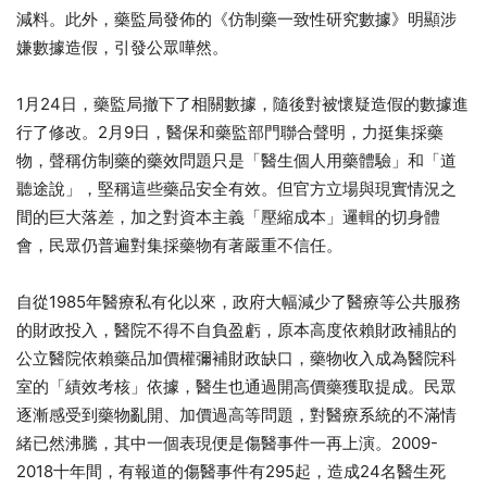
減料。此外，藥監局發佈的《仿制藥一致性研究數據》明顯涉
嫌數據造假，引發公眾嘩然。
1月24日，藥監局撤下了相關數據，隨後對被懷疑造假的數據進
行了修改。2月9日，醫保和藥監部門聯合聲明，力挺集採藥
物，聲稱仿制藥的藥效問題只是「醫生個人用藥體驗」和「道
聽途說」，堅稱這些藥品安全有效。但官方立場與現實情況之
間的巨大落差，加之對資本主義「壓縮成本」邏輯的切身體
會，民眾仍普遍對集採藥物有著嚴重不信任。
自從1985年醫療私有化以來，政府大幅減少了醫療等公共服務
的財政投入，醫院不得不自負盈虧，原本高度依賴財政補貼的
公立醫院依賴藥品加價權彌補財政缺口，藥物收入成為醫院科
室的「績效考核」依據，醫生也通過開高價藥獲取提成。民眾
逐漸感受到藥物亂開、加價過高等問題，對醫療系統的不滿情
緒已然沸騰，其中一個表現便是傷醫事件一再上演。2009-
2018十年間，有報道的傷醫事件有295起，造成24名醫生死