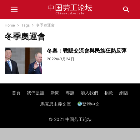
中国劳工论坛
Chinaworker.info
Home
Tags
冬季奧運會
冬季奧運會
冬奧：戰販交流會與民族狂熱反彈
2022年3月24日
首頁
我們是誰
新聞
專題
加入我們
捐款
網店
馬克思主義文庫
繁體中文
© 2021 中国劳工论坛