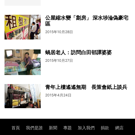
公屋縮水變「劏房」 深水埗淪偽豪宅
區
2015年10月28日
蝸居老人：訪問白田邨譚婆婆
2015年10月27日
青年上樓遙遙無期 長策會紙上談兵
2015年4月24日
首頁
我們是誰
新聞
專題
加入我們
捐款
網店