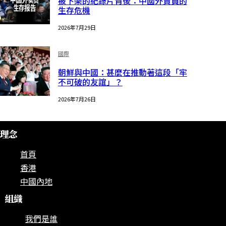
被下架的紀錄片背後：中國外賣員的
生存危機
2026年7月29日
國際
朝鮮與中國：甚麼在推動著這段「牢
不可破的友誼」？
2026年7月26日
理念
首頁
香港
中國內地
組織
我們是誰