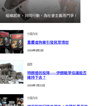
組織起來，共同行動，為社會主義而鬥爭！
加入
中國內地
重慶虐狗案引發民眾憤怒
2026年8月2日
國際
特朗普的投降——伊朗戰爭協議能否
維持下去？
2026年7月31日
中國內地