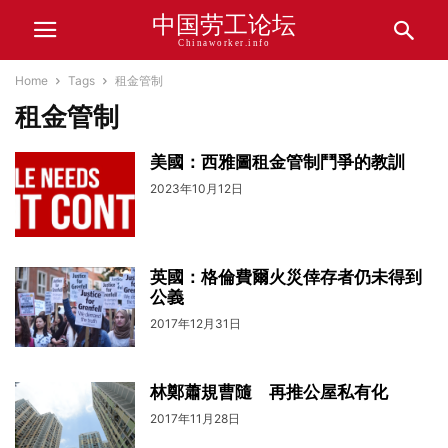
中国劳工论坛
Chinaworker.info
Home
Tags
租金管制
租金管制
美國：西雅圖租金管制鬥爭的教訓
2023年10月12日
英國：格倫費爾火災倖存者仍未得到
公義
2017年12月31日
林鄭蕭規曹隨 再推公屋私有化
2017年11月28日