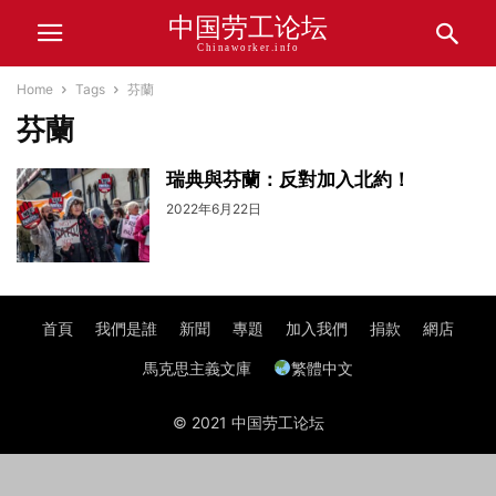
中国劳工论坛
Chinaworker.info
Home
Tags
芬蘭
芬蘭
瑞典與芬蘭：反對加入北約！
2022年6月22日
首頁
我們是誰
新聞
專題
加入我們
捐款
網店
馬克思主義文庫
繁體中文
© 2021 中国劳工论坛