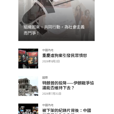
組織起來，共同行動，為社會主義
而鬥爭！
中國內地
加入
重慶虐狗案引發民眾憤怒
2026年8月2日
國際
特朗普的投降——伊朗戰爭協
議能否維持下去？
2026年7月31日
中國內地
被下架的紀錄片背後：中國