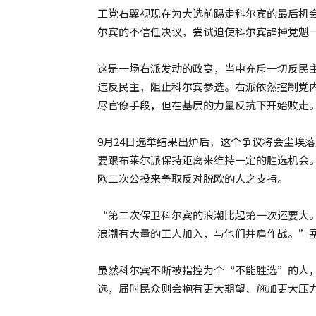
工党右翼视现在为大选前踢走科尔宾的最后机会
尔宾的不信任决议，尝试迫使科尔宾辞掉党魁一职
这是一场右派发动的政变，当中充斥一切反民
违反民主，阻止科尔宾参选。右派依然控制党内
尽官僚手段，但在基层的力量反抗下开始败走
9月24日选举结果出炉后，这个争议将会尘埃落定
要跟布莱尔派保持距离来维持一定的胜选机会
欧二次公投来争取反对脱欧的人之支持。
“第二次保卫科尔宾的浪潮比起第一次还要大
浪潮有大量的工人加入，与他们并肩作战。”
虽然科尔宾不断被指控为个“不能胜选”的人
选，届时民众则会抱有更大期望、施加更大压