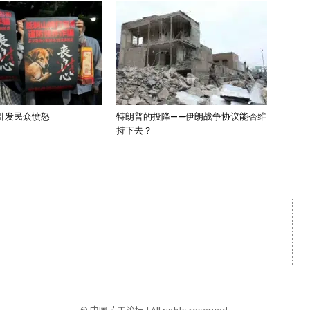
引发民众愤怒
特朗普的投降——伊朗战争协议能否维
持下去？
选择语言
🌏简体中文
🌏繁體中文
© 中国劳工论坛 | All rights reserved.