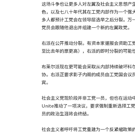
这场斗争也让更多人对左翼及社会主义思想产
色，以及七八十年代其在工党内部作为一个强
多人都预计工党会在领导层选举之后分裂。万一
党员会跟随他退出并组建一个新的左翼政党。
右派在公开推动分裂。有资本家据报会资助工
至比去年的票更高），右派的即时分裂的可能
布莱尔派现在更可能会采取从内部持续破坏科
协。右派正要求影子内阁的成员由工党国会议
宾。
社会主义党现阶段并非工党一员，但也在运动
Unite推动了一项决议，要求强制重新选择
员的政治生涯将会终结。
社会主义者呼吁将工党重建为一个反紧缩政策