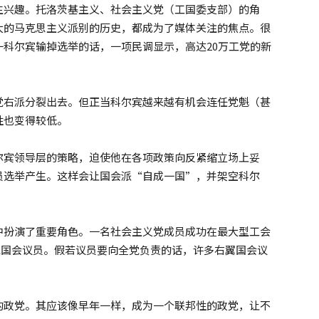
生兴趣。托洛茨基主义、社会主义党（工国委支部）的角
大的马克思主义派别的历史，都成为了媒体关注的焦点。很
科尔宾输掉选举的话，一项民调显示，高达20万工党的新
党右派分裂出去。但正当科尔宾越来越有机会连任党魁（甚
性也变得较低。
尔宾领导层的策略，迫使他在各项政策向反紧缩立场上妥
员选举产生。这样会让国会派“自成一国”，并架空科尔
中扮演了重要角色。一名社会主义党成员成功在最大型工会
工党国会议员。假若议员要向全党负责的话，许多右翼国会议
的政党。其应该像早年一样，成为一个联邦性的政党，让不