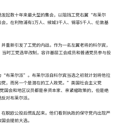
地发起数十年来最大型的集会，以阻挡工党右翼“布莱尔
会，在利物浦有1万人、候城3千人、锡菲5千人、伦敦基
，并重新引发了工党的内战。作为一名左翼老将的科尔宾，
举。当时工党选举改制，容许基层工会成员和普通党员参与投
为“布莱尔派”。布莱尔派自科尔宾当选之初就计划将他拉
的党，而另一个是潜在的工人政党。”英国社会主义党
部分的工党国会和地区议员都是亲资本家、亲紧缩政策的，但是绝
地反对布莱尔派。
，在脱欧公投后慌乱起来。他们看到执政的保守党内出现严
散国会提前大选。