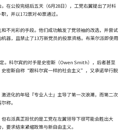
。在公投完结后五天（6月28日），工党右翼提出了对科
，并以172票对40票通过。
主和不光彩的手段。他们成功触发了党领袖的改选，并尝试
机器，且禁止了13万新党员的投票资格。布莱尔派即使用
。
。科尔宾的对手是史密斯（Owen Smith），后者甚至
。史密斯自称“跟科尔宾一样的社会主义”，又承诺举行脱
。激进化的年轻『专业人士』主导了第一次浪潮，而第二次
塞尔称。
，但右派真正担忧的是工党在左翼领导下很可能会胜出大
力，要求结束紧缩政策与新自由主义。