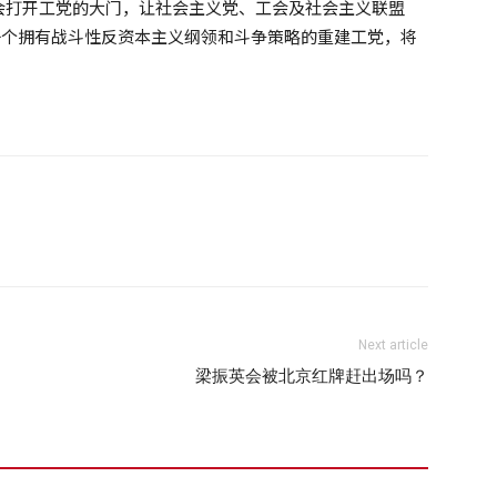
会打开工党的大门，让社会主义党、工会及社会主义联盟
一个拥有战斗性反资本主义纲领和斗争策略的重建工党，将
Next article
梁振英会被北京红牌赶出场吗？