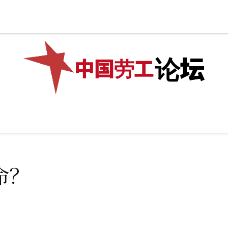
捐款
网店
✊加入我们
🌏繁體中文
论坛
中国劳工
际
专题
💰捐款
网店
✊加入我们
🌏繁體中文
命？