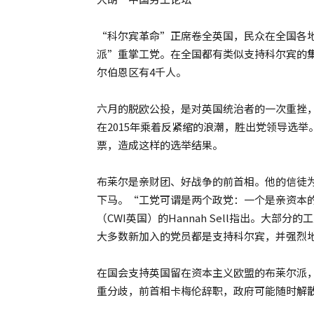
“科尔宾革命”正席卷全英国，民众在全国各
派”重掌工党。在全国都有类似支持科尔宾的集
尔伯恩区有4千人。
六月的脱欧公投，是对英国统治者的一次重挫
在2015年乘着反紧缩的浪潮，胜出党领导选
票，造成这样的选举结果。
布莱尔是亲财团、好战争的前首相。他的信徒
下马。“工党可谓是两个政党：一个是亲资本
（CWI英国）的Hannah Sell指出。大
大多数新加入的党员都是支持科尔宾，并强烈
在国会支持英国留在资本主义欧盟的布莱尔派
重分歧，前首相卡梅伦辞职，政府可能随时解