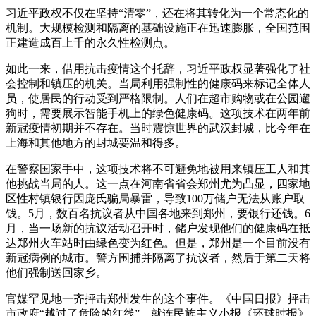
习近平政权不仅在坚持“清零”，还在将其转化为一个常态化的
机制。大规模检测和隔离的基础设施正在迅速膨胀，全国范围
正建造成百上千的永久性检测点。
如此一来，借用抗击疫情这个托辞，习近平政权显著强化了社
会控制和镇压的机关。当局利用强制性的健康码来标记全体人
员，使居民的行动受到严格限制。人们在超市购物或在公园遛
狗时，需要展示智能手机上的绿色健康码。这项技术在两年前
新冠疫情初期并不存在。当时震惊世界的武汉封城，比今年在
上海和其他地方的封城要温和得多。
在警察国家手中，这项技术将不可避免地被用来镇压工人和其
他挑战当局的人。这一点在河南省省会郑州尤为凸显，四家地
区性村镇银行因庞氏骗局暴雷，导致100万储户无法从账户取
钱。5月，数百名抗议者从中国各地来到郑州，要银行还钱。6
月，当一场新的抗议活动召开时，储户发现他们的健康码在抵
达郑州火车站时由绿色变为红色。但是，郑州是一个目前没有
新冠病例的城市。警方围捕并隔离了抗议者，然后于第二天将
他们强制送回家乡。
官媒罕见地一齐抨击郑州发生的这个事件。《中国日报》抨击
市政府“越过了危险的红线”。就连民族主义小报《环球时报》