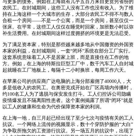
与更多的债务。例如在上海就有几乎五百万来自更贫穷省份的
农民工。在封城期间，这些工人没有工作也没有收入。为了维
持在上海这样一个大城市的生存，大部分农民工不得不与数人
合租一个房间——不是一个公寓，而是一个房间，甚至仅仅一
张床。在平常，这些工人仅仅在睡觉时回家，加班数小时以弥
补生活费用。在封城期间这样过度拥挤的环境更是无法忍受。
为了满足资本家，特别是那些越来越多地从中国撤资的外国资
本家的利益，在封城期间，一套“闭环”系统在部分工厂实行。
这套系统意味着工人不是居家上班，而是直接住在工作的地
方。例如，在上海的特斯拉巨型工厂中，数千汽车工人自封城
起就睡在工厂地板上，每隔十二小时换班，每周工作六天。
在苹果公司的供应商广达电脑的上海分部雇佣了40000人，大
多是低收入的农民工。在奥密克戎开始在厂区高墙内传播时，
约100名工人为了逃脱与保安发生打斗。工人们控诉公司隐瞒
疫情爆发且不隔离阳性患者。这个案例揭露了所谓“闭环”就是
以工人的健康和生命为代价保障资本家的利润。
在上海一地，自三月起已经出现了至少七次与疫情有关的工人
抗议。一个网络上流传的视频显示，数十个穿防护服的“大白”
为争取所拖欠的工资游行抗议。另一场五月的抗议中，出现了