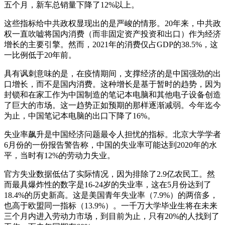
五个月，新车总销量下降了12%以上。
这些指标给中共政权显现出的是严峻的情形。20年来，中共政
权一直吹嘘将国内消费（而非固定资产投资和出口）作为经济
增长的主要引擎。然而，2021年的消费仅占GDP的38.5%，这
一比例低于20年前。
具有讽刺意味的是，在疫情期间，支撑经济的是中国强劲的出
口增长，而不是国内消费。这种增长是基于暂时的趋势，因为
封锁和在家工作为中国制造的笔记本电脑和其他电子设备创造
了巨大的市场。这一趋势正如预期的那样逐渐减弱。今年迄今
为止，中国笔记本电脑的出口下降了16%。
失业率飙升是中国经济问题最令人担忧的指标。北京大学学者
6月份的一份报告警告称，中国的失业率可能达到2020年的水
平，当时有12%的劳动力失业。
官方失业数据低估了实际情况，因为排除了2.9亿农民工。然
而最具爆炸性的数字是16-24岁的失业率，这在5月份达到了
18.4%的历史新高。这是美国青年失业率（7.9%）的两倍多，
也高于欧盟同一指标（13.9%）。一千万大学毕业生将在未来
三个月内进入劳动力市场，到目前为止，只有20%的人找到了