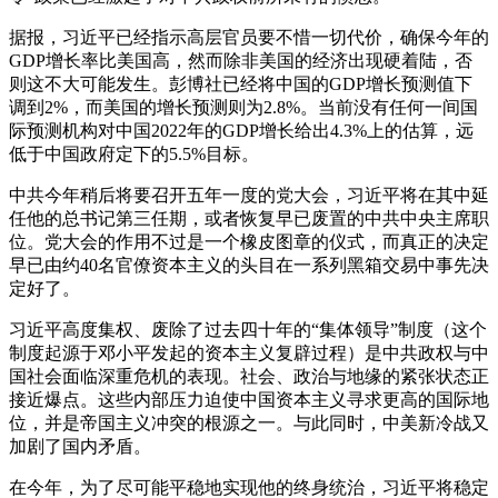
据报，习近平已经指示高层官员要不惜一切代价，确保今年的
GDP增长率比美国高，然而除非美国的经济出现硬着陆，否
则这不大可能发生。彭博社已经将中国的GDP增长预测值下
调到2%，而美国的增长预测则为2.8%。当前没有任何一间国
际预测机构对中国2022年的GDP增长给出4.3%上的估算，远
低于中国政府定下的5.5%目标。
中共今年稍后将要召开五年一度的党大会，习近平将在其中延
任他的总书记第三任期，或者恢复早已废置的中共中央主席职
位。党大会的作用不过是一个橡皮图章的仪式，而真正的决定
早已由约40名官僚资本主义的头目在一系列黑箱交易中事先决
定好了。
习近平高度集权、废除了过去四十年的“集体领导”制度（这个
制度起源于邓小平发起的资本主义复辟过程）是中共政权与中
国社会面临深重危机的表现。社会、政治与地缘的紧张状态正
接近爆点。这些内部压力迫使中国资本主义寻求更高的国际地
位，并是帝国主义冲突的根源之一。与此同时，中美新冷战又
加剧了国内矛盾。
在今年，为了尽可能平稳地实现他的终身统治，习近平将稳定