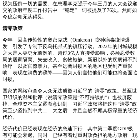
视为压倒一切的需要。在总理李克强于今年三月的人大会议递
交的政府年度工作报告中，“稳定”一词被提及了76次。然而如
今稳定却无从得见。
清零政策
今年，因高传染性的奥密克戎（Omicron）变种病毒疫情爆
发，引发了专制下反乌托邦式的镇压行动。2022年的封城规模
之大是人类史无前例的。超过3亿人直接受影响，必须忍受数
周的居家隔离、失去收入、食物短缺、新冠以外的疾病得不到
治疗，以及官僚暴力。甚至远离封锁区的地区也受到严重影
响，表现在消费的骤降——因为人们害怕他们可能也将会面临
封锁。
国家的网络审查令大众无法质疑习近平的“清零”政策。甚至世
卫组织的温和批评（说清零政策是“不可持续的”）也被屏蔽
掉。全球资本主义逐渐意识到，习近平政权将把这种“清零”政
策至少坚持到中共二十大之后，并且全然不顾其极深重的经济
代价。
经济代价已经表现在经济的急速下行，其中第二季度GDP极
有可能会衰退。同时，已经有着过重财政负担的地方政府，现