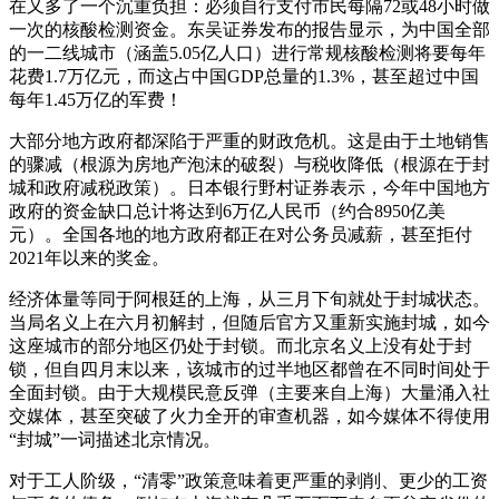
在又多了一个沉重负担：必须自行支付市民每隔72或48小时做
一次的核酸检测资金。东吴证券发布的报告显示，为中国全部
的一二线城市（涵盖5.05亿人口）进行常规核酸检测将要每年
花费1.7万亿元，而这占中国GDP总量的1.3%，甚至超过中国
每年1.45万亿的军费！
大部分地方政府都深陷于严重的财政危机。这是由于土地销售
的骤减（根源为房地产泡沫的破裂）与税收降低（根源在于封
城和政府减税政策）。日本银行野村证券表示，今年中国地方
政府的资金缺口总计将达到6万亿人民币（约合8950亿美
元）。全国各地的地方政府都正在对公务员减薪，甚至拒付
2021年以来的奖金。
经济体量等同于阿根廷的上海，从三月下旬就处于封城状态。
当局名义上在六月初解封，但随后官方又重新实施封城，如今
这座城市的部分地区仍处于封锁。而北京名义上没有处于封
锁，但自四月末以来，该城市的过半地区都曾在不同时间处于
全面封锁。由于大规模民意反弹（主要来自上海）大量涌入社
交媒体，甚至突破了火力全开的审查机器，如今媒体不得使用
“封城”一词描述北京情况。
对于工人阶级，“清零”政策意味着更严重的剥削、更少的工资