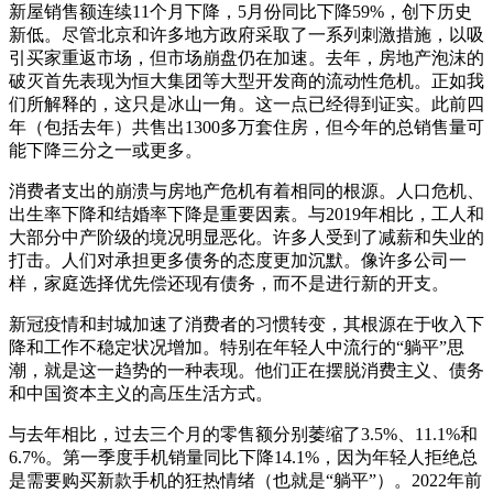
新屋销售额连续11个月下降，5月份同比下降59%，创下历史
新低。尽管北京和许多地方政府采取了一系列刺激措施，以吸
引买家重返市场，但市场崩盘仍在加速。去年，房地产泡沫的
破灭首先表现为恒大集团等大型开发商的流动性危机。正如我
们所解释的，这只是冰山一角。这一点已经得到证实。此前四
年（包括去年）共售出1300多万套住房，但今年的总销售量可
能下降三分之一或更多。
消费者支出的崩溃与房地产危机有着相同的根源。人口危机、
出生率下降和结婚率下降是重要因素。与2019年相比，工人和
大部分中产阶级的境况明显恶化。许多人受到了减薪和失业的
打击。人们对承担更多债务的态度更加沉默。像许多公司一
样，家庭选择优先偿还现有债务，而不是进行新的开支。
新冠疫情和封城加速了消费者的习惯转变，其根源在于收入下
降和工作不稳定状况增加。特别在年轻人中流行的“躺平”思
潮，就是这一趋势的一种表现。他们正在摆脱消费主义、债务
和中国资本主义的高压生活方式。
与去年相比，过去三个月的零售额分别萎缩了3.5%、11.1%和
6.7%。第一季度手机销量同比下降14.1%，因为年轻人拒绝总
是需要购买新款手机的狂热情绪（也就是“躺平”）。2022年前