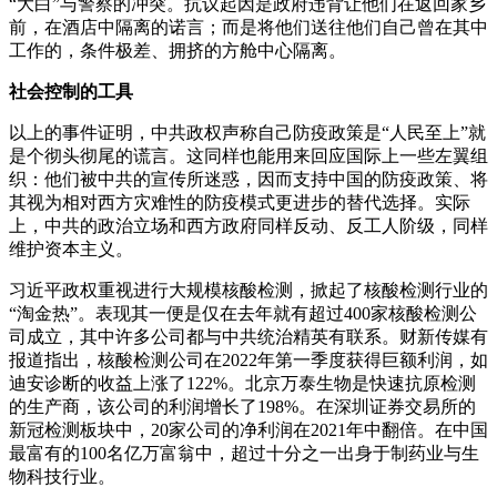
“大白”与警察的冲突。抗议起因是政府违背让他们在返回家乡
前，在酒店中隔离的诺言；而是将他们送往他们自己曾在其中
工作的，条件极差、拥挤的方舱中心隔离。
社会控制的工具
以上的事件证明，中共政权声称自己防疫政策是“人民至上”就
是个彻头彻尾的谎言。这同样也能用来回应国际上一些左翼组
织：他们被中共的宣传所迷惑，因而支持中国的防疫政策、将
其视为相对西方灾难性的防疫模式更进步的替代选择。实际
上，中共的政治立场和西方政府同样反动、反工人阶级，同样
维护资本主义。
习近平政权重视进行大规模核酸检测，掀起了核酸检测行业的
“淘金热”。表现其一便是仅在去年就有超过400家核酸检测公
司成立，其中许多公司都与中共统治精英有联系。财新传媒有
报道指出，核酸检测公司在2022年第一季度获得巨额利润，如
迪安诊断的收益上涨了122%。北京万泰生物是快速抗原检测
的生产商，该公司的利润增长了198%。在深圳证券交易所的
新冠检测板块中，20家公司的净利润在2021年中翻倍。在中国
最富有的100名亿万富翁中，超过十分之一出身于制药业与生
物科技行业。