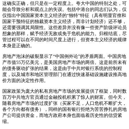
这确实正确，但只是在一定程度上。夸大中国的特别之处，可
能会导致分析和观点上的失误。包括中港台的同志们认为，仅
仅指出中国国家资本主义经济的“独特”特征（具有明显官僚和
国家干预特征的独裁资本主义经济，而非计划经济）还不够，
还需要强调其局限性。这些差异并没有像一些资产阶级评论员
想象的那样，赋予经济无敌或免于危机的能力。归根结底，尽
管过程可以在不同的时间尺度上进行，但资本主义经济的规律
本身是正确的。
房地产泡沫的破裂显示了“中国例外论”的矛盾两面。中国房地
产市值55万亿美元，是美国房地产市场的两倍。这是前所未有
的债务驱动扩张的结果，这是由于中共对银行系统的控制程
度，以及城市和地区管理部门在通过快速基础设施建设推高地
价方面的决定性作用。
国家政策为庞大的私有房地产市场的发展提供了框架，同时数
百万中共地方官员通过金融投机积累了惊人的财富。但今天，
随着房地产市场的过度扩张（买家不足，人口危机不断扩大，
各个方向都有债务），同样的国有银行拒绝为苦苦挣扎的房地
产公司提供资金，而地方政府本身也面临着历史性的信贷紧
缩。