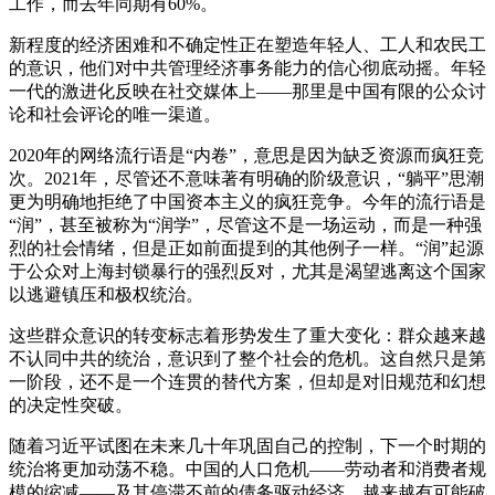
工作，而去年同期有60%。
新程度的经济困难和不确定性正在塑造年轻人、工人和农民工
的意识，他们对中共管理经济事务能力的信心彻底动摇。年轻
一代的激进化反映在社交媒体上——那里是中国有限的公众讨
论和社会评论的唯一渠道。
2020年的网络流行语是“内卷”，意思是因为缺乏资源而疯狂竞
次。2021年，尽管还不意味著有明确的阶级意识，“躺平”思潮
更为明确地拒绝了中国资本主义的疯狂竞争。今年的流行语是
“润”，甚至被称为“润学”，尽管这不是一场运动，而是一种强
烈的社会情绪，但是正如前面提到的其他例子一样。“润”起源
于公众对上海封锁暴行的强烈反对，尤其是渴望逃离这个国家
以逃避镇压和极权统治。
这些群众意识的转变标志着形势发生了重大变化：群众越来越
不认同中共的统治，意识到了整个社会的危机。这自然只是第
一阶段，还不是一个连贯的替代方案，但却是对旧规范和幻想
的决定性突破。
随着习近平试图在未来几十年巩固自己的控制，下一个时期的
统治将更加动荡不稳。中国的人口危机——劳动者和消费者规
模的缩减——及其停滞不前的债务驱动经济，越来越有可能破