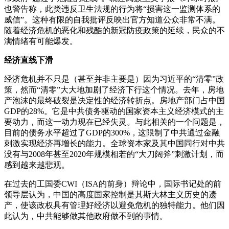
也警告称，此类违反卫生法规的行为将“损害这一监测体系的
威信”。这种有限的自我批评反映出官方知道公众非常不满。
随着经济危机的恶化和残酷的新冠防疫政策的延续，民众的不
满情绪有可能爆发。
经济直线下滑
经济危机并不只是（甚至并非主要是）因为习近平的“清零”政
策，然而“清零”大大地加剧了经济下行这个情况。去年，房地
产泡沫的最终破裂是决定性的经济转折点。房地产部门占中国
GDP的28%。它是中共债务驱动的国家资本主义经济模式的主
要动力，而这一动力现在已经失灵。与此相关的一个问题是，
目前的债务水平超过了GDP的300%，这限制了中共通过金融
刺激实现经济再增长的能力。全球资本家及其中国同行对中共
没有与2008年甚至2020年规模相若的“大刀阔斧”刺激计划，而
感到越来越悲观。
在过去的工国委CWI（ISA的前身）辩论中，国际书记处的前
领导层认为，中国的高度国家控制是其斯大林主义历史的遗
产，使该政权具有管理好经济以避免危机的独特能力。他们因
此认为，中共能够做其他政府做不到的事情。