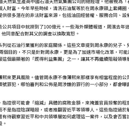
石油天然氣生產商中國石油天然氣集團公司的總經理。他被視為「
個人財富。今年早些時候，清洗石油幫等於在周永康頸上套繩圈
提供很多潛在的非法財富來源，包括油田經營權、服務合同、設
公共項目中就撈到了100億元。一些海外媒體報道，周濱去年
稱，他同意配合對其父的調查以換取寬恕。
系列從石油行業獲利的家庭關係。這些文章提到周永康的兒子、
有兩個目的，不只是針對周永康，更是為了加速市場化改革，可
服這個最顯著的「既得利益集團」之一，讓其不再繼續阻礙領導
薄熙來更具風險。儘管周永康不像薄熙來那樣享有相當程度的公
頭號罪犯，哪怕審判和公佈是周涉嫌的罪行的一小部分，都會曝
，指控很可能會「縮減」具體的腐敗金額，來掩蓋官員掠奪的程
而不是指控陰謀暗殺，或者推翻習近平等領導人。這些指控過於
還有待觀察習近平和中共領導層如何處理這一案件，以及會否嘗
段。