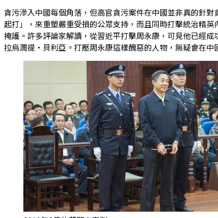
貪污滲入中國每個角落，但高官貪污案件在中國並非真的針對
起打」，來重塑嚴重受損的公眾支持，而且同時打擊統治精英
掩護。許多評論家解讀，從習近平打擊周永康，可見他已經成
拉烏潤提‧貝利亞。打壓周永康這樣醜惡的人物，無疑會在中