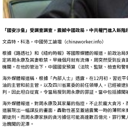
「國安沙皇」受調查調查，震撼中國政局，中共權鬥進入新階
文森特‧科洛，中國勞工論壇（chinaworker.info）
根據《路透社》和《紐約時報》等國際媒體的報道，
前政治局
定將周永康及其妻軟禁。早幾個月就有流傳，周突然受到反貪調
機關。在他的管治下，中國國安預算（法院、監獄、檢查和警察）從2
海外媒體報道稱，根據「內部人士」透露，在12月初，習近
油的主管和前主管，以及四川省黨委的前任領導人，已經被逮
判，因此坦白從寬，令當局搜到周永康的罪証。當中包括據聞
海外媒體報道，對周永康及其家屬的指控，不止於龐大貪污，
道展現出一幅謀反的畫面，轟動性甚至蓋過震驚一時的薄熙來
期徒刑。而周永康家族的貪污據信可能高達數百億元，罪行驚
治醜聞的泥潭。