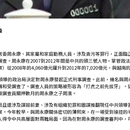
段
常委周永康、其家屬和家庭勤務人員，涉及貪污等罪行，正面臨
查。周永康在2007到2012年間是中共的頭三號人物，掌管政
008年的4,060億元躍升到2012年的7,020億元，與越南的
平領導的政治局決定對周永康發起正式刑事調查。此前，幾名與周
捕和受調查了。調查人員的策略被形容為「打虎之前先拔牙」。
被調查員關押數月的周永康之子周濱。
而且還涉及謀殺前妻、涉及有組織犯罪和圖謀推翻現任中共領導
案。今年較早，與周永康關係密切的薄熙來，在一場受到操控的
人得令中共高層面對兩難局面。因為在對周永康的調查審判中，