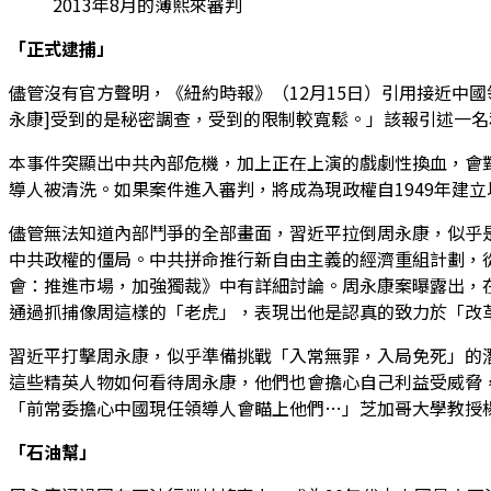
2013年8月的薄熙來審判
「正式逮捕」
儘管沒有官方聲明，《紐約時報》（12月15日）引用接近中
永康]受到的是秘密調查，受到的限制較寬鬆。」該報引述一名
本事件突顯出中共內部危機，加上正在上演的戲劇性換血，會
導人被清洗。如果案件進入審判，將成為現政權自1949年建
儘管無法知道內部鬥爭的全部畫面，習近平拉倒周永康，似乎
中共政權的僵局。中共拼命推行新自由主義的經濟重組計劃，
會：推進市場，加強獨裁》中有詳細討論。周永康案曝露出，
通過抓捕像周這樣的「老虎」，表現出他是認真的致力於「改
習近平打擊周永康，似乎準備挑戰「入常無罪，入局免死」的
這些精英人物如何看待周永康，他們也會擔心自己利益受威脅
「前常委擔心中國現任領導人會瞄上他們…」芝加哥大學教授楊
「石油幫」