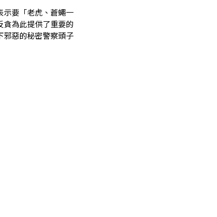
表示要「老虎、蒼蠅一
反貪為此提供了重要的
下邪惡的秘密警察頭子