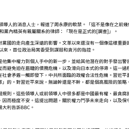
國領導人的消息人士，報道了周永康的軟禁。「這不是像在之前幾
和黨內精英有親屬關系的律師：「現在是正式的[調查]」。
對黨國的走向產生深遠的影響。文革以來還沒有一個像這樣重要
立以來，首位政治局常委受到謀殺和貪污的指控。
是他集中權力到個人手中的新一步，並給其他潛在的對手發出警
從而避免迫在眉睫的債務危機，以及滑向日本式的停滯。這一過
在社會矛盾一觸即發下，中共所面臨的政權合法性危機。習近平
革」的。對習近平來說，無論幹還是不幹，都是個高風險的策略
潛規則。這些領導人或前領導人中很多都是中國最有權、最貪腐
，因而極度不安。這提出問題，關於權力鬥爭未來走向，以及保
大利告訴BBC。