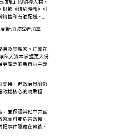
石油幫」的領導人物，
。根據《紐約時報》引
備銷售和石油配送。」
逃到新加坡或者加拿
兒媳及其親家。正如在
能讓私人資本掌握更大份
層更廣泛的新自由主義
眾支持，但政治風險仍
露政權核心的腐敗程
度，並保護其他中共官
敏感而可能危害政權，
試把事件隱藏在幕後。