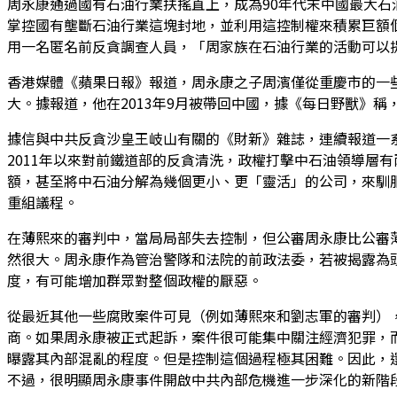
周永康通過國有石油行業扶搖直上，成為90年代末中國最大
掌控國有壟斷石油行業這塊封地，並利用這控制權來積累巨額
用一名匿名前反貪調查人員，「周家族在石油行業的活動可以
香港媒體《蘋果日報》報道，周永康之子周濱僅從重慶市的一些
大。據報道，他在2013年9月被帶回中國，據《每日野獸》
據信與中共反貪沙皇王岐山有關的《財新》雜誌，連續報道一
2011年以來對前鐵道部的反貪清洗，政權打擊中石油領導層
額，甚至將中石油分解為幾個更小、更「靈活」的公司，來馴
重組議程。
在薄熙來的審判中，當局局部失去控制，但公審周永康比公審
然很大。周永康作為管治警隊和法院的前政法委，若被揭露為
度，有可能增加群眾對整個政權的厭惡。
從最近其他一些腐敗案件可見（例如薄熙來和劉志軍的審判）
商。如果周永康被正式起訴，案件很可能集中關注經濟犯罪，
曝露其內部混亂的程度。但是控制這個過程極其困難。因此，
不過，很明顯周永康事件開啟中共內部危機進一步深化的新階