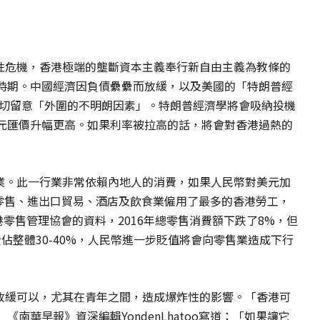
史性危機，香港極端的壟斷資本主義奉行新自由主義為教條的
時期。中國經濟因負債纍纍而放緩，以及美國的「特朗普經
密切留意「外圍的不明朗因素」。特朗普經濟學將會吸納投機
元匯價升幅更高。如果利率被拉高的話，將會對香港過熱的
遊業。此一行業非常依賴內地人的消費，如果人民幣對美元加
。零售、進出口貿易、酒店及飲食業僱用了最多的香港勞工，
港零售管理協會的資料，2016年總零售消費額下跌了8%，但
佔整體30-40%，人民幣進一步貶值將會向零售業造成下行
步放緩可以，尤其在青年之間，造成爆炸性的影響。「香港可
南華早報》資深編輯YondenLhatoo寫道：「如果讓它