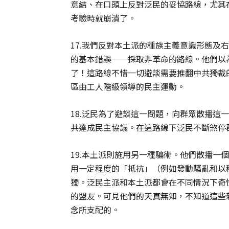
意結、在口頭上反對泛民的妥協路線，尤其
考驗時就崩潰了。
17.我們反對本土派的種族主義意識形態及
的基本錯誤──採取非革命的路線。他們以
了！這路線不惜一切避談需要推翻中共獨裁
區由工人階級領導的民主運動。
18.泛民為了避談這一問題，向群眾散播這
共達成民主協議。在這路線下泛民不斷煞停
19.本土派則施用另一種騙術。他們散播一
用一定程度的「抵抗」（例如發動騷亂和以
獨。泛民主派和本土派都會在不同情況下奇
的盟友。可見他們的天真無知，不知道這些
念所支配的。