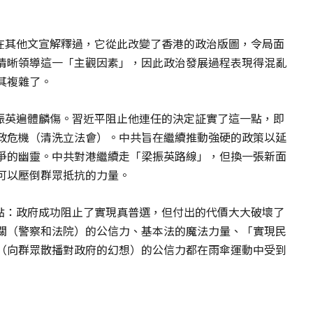
們在其他文宣解釋過，它從此改變了香港的政治版圖，令局面
清晰領導這一「主觀因素」，因此政治發展過程表現得混亂
其複雜了。
梁振英遍體麟傷。習近平阻止他連任的決定証實了這一點，即
政危機（清洗立法會）。中共旨在繼續推動強硬的政策以延
爭的幽靈。中共對港繼續走「梁振英路線」，但換一張新面
可以壓倒群眾抵抗的力量。
重點：政府成功阻止了實現真普選，但付出的代價大大破壞了
關（警察和法院）的公信力、基本法的魔法力量、「實現民
（向群眾散播對政府的幻想）的公信力都在雨傘運動中受到