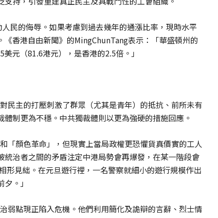
泛支持，引發重建真正民主及具戰鬥性的工會組織。
對勞動人民的侮辱。如果考慮到過去幾年的通漲比率，現時水平
。《香港自由新聞》的MingChunTang表示：「華盛頓州的
美元（81.6港元），是香港的2.5倍。」
京對民主的打壓刺激了群眾（尤其是青年）的抵抗、前所未有
裁體制更為不穩。中共獨裁體則以更為強硬的措施回應。
」和「顏色革命」，但現實上當局政權更恐懼貨真價實的工人
被統治者之間的矛盾注定中港局勢會再爆發，在某一階段會
運相形見絀。在元旦遊行裡，一名警察就細小的遊行規模作出
前夕。」
政治弱點現正陷入危機。他們利用簡化及詭辯的言辭、烈士情