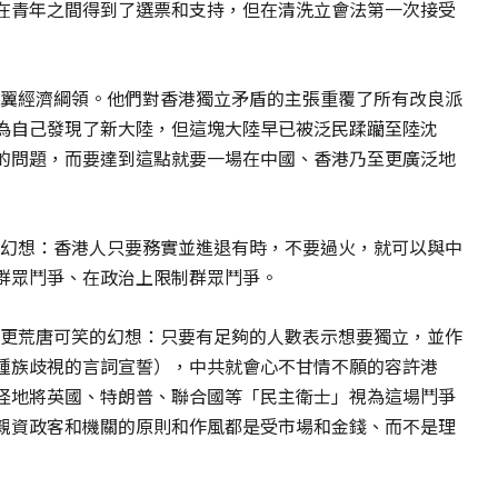
在青年之間得到了選票和支持，但在清洗立會法第一次接受
右翼經濟綱領。他們對香港獨立矛盾的主張重覆了所有改良派
為自己發現了新大陸，但這塊大陸早已被泛民蹂躪至陸沈
的問題，而要達到這點就要一場在中國、香港乃至更廣泛地
一幻想：香港人只要務實並進退有時，不要過火，就可以與中
群眾鬥爭、在政治上限制群眾鬥爭。
個更荒唐可笑的幻想：只要有足夠的人數表示想要獨立，並作
種族歧視的言詞宣誓），中共就會心不甘情不願的容許港
怪地將英國、特朗普、聯合國等「民主衛士」視為這場鬥爭
親資政客和機關的原則和作風都是受市場和金錢、而不是理