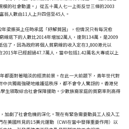
模的社會動盪。」從五十萬人七一上街反廿三條的2003
富翁人數由11人上升四倍至45人。
012年梁振英上任時承諾「紓解貧困」，但情況只有每況愈
線底下的人數比2014年增加2萬人，達到134萬，是2009
估了，因為政府將個人貧窮線的收入定在3,800港元以
015年已經超過47.7萬人，當中包括1.42萬名大專或以上
青年都面對著暗淡的經濟前景。在此一大前題下，青年世代對
對中共獨裁強硬地維護這秩序，都不會令人驚訝的。香港兒
.3萬名學生領取綜合社會保障援助。少數族裔家庭的貧窮率則高得
化，加劇了社會危機的深化。現在有緊急需要動員工人投入工
在美國所見的15美元運動（CWI在當中發揮重要作用）以