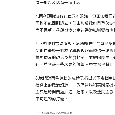
港一地以及佔領一個手段。
4.雨傘運動沒有迫使政府退讓，但正如我
再也不能回到過去。但由於反政府鬥爭欠缺
而不完整。傘運也令北京在香港維穩變得極
5.正如我們當時所說，這場歷史性鬥爭令
使他在最後一刻為了轉移視線而製造一場憲
續對香港的政治及經濟控制，並驅除民主鬥
孔，並容許一些次要的調整。中共希望藉此
6.我們對雨傘運動的成績表指出以下幾個
社會上的政治幻想──政府當局和其國家機
主只是時間問題」這一迷思，以及泛民主派
不可逆轉的打破。
2014年為期79天的雨傘革命