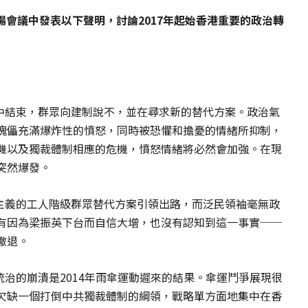
場會議中發表以下聲明，討論2017年起始香港重要的政治轉
之中結束，群眾向建制說不，並在尋求新的替代方案。政治氣
傀儡充滿爆炸性的憤怒，同時被恐懼和擔憂的情緒所抑制，
機以及獨裁體制相應的危機，憤怒情緒將必然會加強。在現
突然爆發。
會主義的工人階級群眾替代方案引領出路，而泛民領袖毫無政
有因為梁振英下台而自信大增，也沒有認知到這一事實──
撤退。
統治的崩潰是2014年雨傘運動遲來的結果。傘運鬥爭展現很
欠缺一個打倒中共獨裁體制的綱領，戰略單方面地集中在香