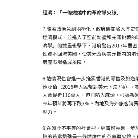
經濟：「一條燃燒中的革命導火線」
7.隨著政治急劇兩極化，政府機關陷入歷
經濟模式，並進入了空前動盪和充滿挑戰的
濟學」的雙重衝擊下，港府警告2017年要
性資本回流美國，使美元及與美元掛勾的港
房產市場造成風險。
8.這情況也會進一步拖累香港的零售及旅
速貶值（2016年人民幣對美元下跌7%）
人數幾近110萬人，但已陷入麻煩。根據香
今年預計將再下跌3%。內地及海外旅客消費
壓力。
9.在如此不平等的社會裡，經濟增長進一
怕的貧富懸殊是一條燃燒中的革命導火線。」《