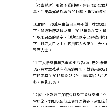
（貧富懸殊）繼續不受制約，會造成歷史性規
年，到雨傘運動爆發的2014年，香港的億萬
10.同時，30萬兒童每日三餐不繼。雖然2
下。最近政府數據顯示，2015年活在官方貧窮
年以來最高的數字。但這些數字已經被刻意低
下。貧窮人口之中在職貧窮人數正在上升，在2
學歷人士。
11.工人階級青年乃至愈來愈多的中產階級
現存資本主義秩序愈來愈異化，並愈來愈反
童貧窮率在2015年為23.2%，而超過7
多，達到33%。
12.歷史上香港工運疲弱以及工會組織碎片
會運動，例如以最低工資作為議題。就如我們