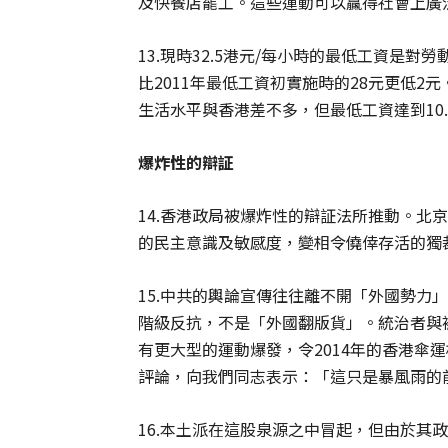
及快餐店罷工。這些運動可以贏得社會上廣
13.現時32.5港元/每小時的最低工資是
比2011年最低工資初實施時的28元更低2元
生活水平與香港差不多，但最低工資達到10.5
爆炸性的辯証
14.香港政局被爆炸性的辯証法所推動。北
的民主意識及敏感度，變相令僥倖存活的獨
15.中共的輿論宣傳往往離不開「外國勢力
階級反抗，不是「外國翻版貨」。統治者與
有更大型的運動爆發，令2014年的香港傘
評論，向我們同志表示：「這只是暴風雨的
16.本土派在這股泉源之中冒起，但由於其