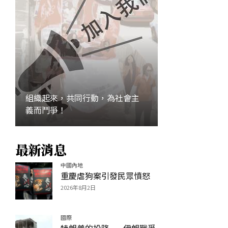
組織起來，共同行動，為社會主
義而鬥爭！
最新消息
加入
中國內地
重慶虐狗案引發民眾憤怒
2026年8月2日
國際
特朗普的投降——伊朗戰爭