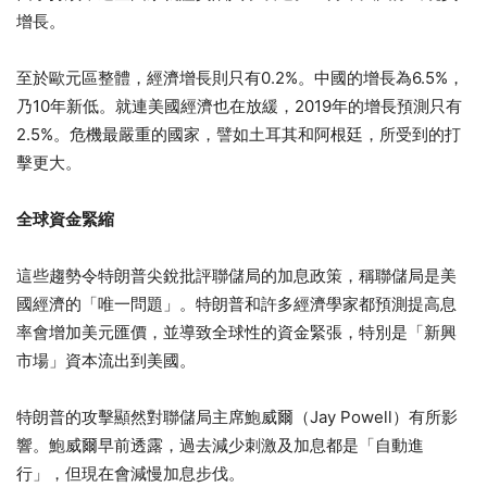
增長。
至於歐元區整體，經濟增長則只有0.2%。中國的增長為6.5%，
乃10年新低。就連美國經濟也在放緩，2019年的增長預測只有
2.5%。危機最嚴重的國家，譬如土耳其和阿根廷，所受到的打
擊更大。
全球資金緊縮
這些趨勢令特朗普尖銳批評聯儲局的加息政策，稱聯儲局是美
國經濟的「唯一問題」。特朗普和許多經濟學家都預測提高息
率會增加美元匯價，並導致全球性的資金緊張，特別是「新興
市場」資本流出到美國。
特朗普的攻擊顯然對聯儲局主席鮑威爾（Jay Powell）有所影
響。鮑威爾早前透露，過去減少刺激及加息都是「自動進
行」，但現在會減慢加息步伐。