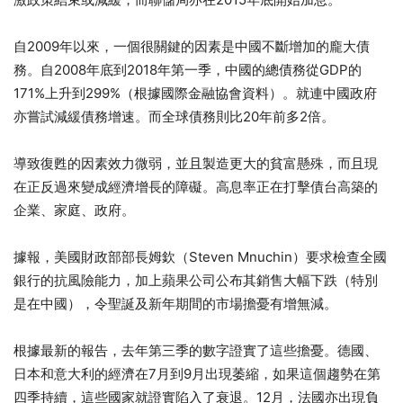
自2009年以來，一個很關鍵的因素是中國不斷增加的龐大債
務。自2008年底到2018年第一季，中國的總債務從GDP的
171%上升到299%（根據國際金融協會資料）。就連中國政府
亦嘗試減緩債務增速。而全球債務則比20年前多2倍。
導致復甦的因素效力微弱，並且製造更大的貧富懸殊，而且現
在正反過來變成經濟增長的障礙。高息率正在打擊債台高築的
企業、家庭、政府。
據報，美國財政部部長姆欽（Steven Mnuchin）要求檢查全國
銀行的抗風險能力，加上蘋果公司公布其銷售大幅下跌（特別
是在中國），令聖誕及新年期間的市場擔憂有增無減。
根據最新的報告，去年第三季的數字證實了這些擔憂。德國、
日本和意大利的經濟在7月到9月出現萎縮，如果這個趨勢在第
四季持續，這些國家就證實陷入了衰退。12月，法國亦出現負