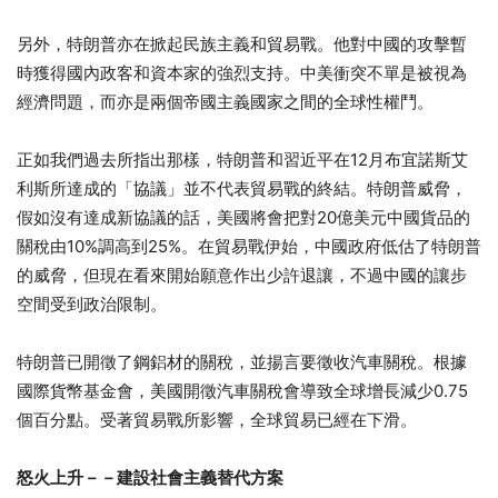
另外，特朗普亦在掀起民族主義和貿易戰。他對中國的攻擊暫
時獲得國內政客和資本家的強烈支持。中美衝突不單是被視為
經濟問題，而亦是兩個帝國主義國家之間的全球性權鬥。
正如我們過去所指出那樣，特朗普和習近平在12月布宜諾斯艾
利斯所達成的「協議」並不代表貿易戰的終結。特朗普威脅，
假如沒有達成新協議的話，美國將會把對20億美元中國貨品的
關稅由10%調高到25%。在貿易戰伊始，中國政府低估了特朗普
的威脅，但現在看來開始願意作出少許退讓，不過中國的讓步
空間受到政治限制。
特朗普已開徵了鋼鋁材的關稅，並揚言要徵收汽車關稅。根據
國際貨幣基金會，美國開徵汽車關稅會導致全球增長減少0.75
個百分點。受著貿易戰所影響，全球貿易已經在下滑。
怒火上升－－建設社會主義替代方案