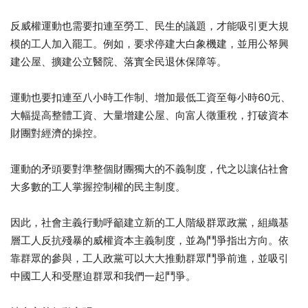
反威權運動也需要扣連至勞工、民生的議題，才能吸引更大規
模的工人加入罷工。例如，要求停建大白象機建，並用公帑興
建公屋、擴建公立醫院、落實全民退休保障等。
運動也要扣連至八小時工作制、增加最低工資至每小時60元、
大幅提高整體工資、大量增建公屋、向富人徵重稅，打破資本
財團對經濟的操控。
運動的矛頭要對準整個財團獨大的不義制度，代之以讓佔社會
大多數的工人掌握控制權的民主制度。
因此，社會主義行動呼籲建立新的工人階級群眾政黨，組織基
層工人反抗殘暴的威權資本主義制度，並為鬥爭指出方向。依
靠群眾的參與，工人政黨可以大大推動群眾鬥爭前進，並吸引
中國工人和受壓迫群眾和我們一起鬥爭。