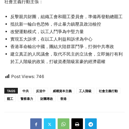
社會主義行動主張：
反擊親共財團，組織工會和罷工委員會，準備再發動總罷工
抵抗新一輪白色恐怖，停止暴力鎮壓及政治檢控
改變運動模式，以工人鬥爭為中堅力量
實現五大訴求，在以工人利益和訴求為中心
香港革命輸出中國，團結大陸群眾鬥爭，打倒中共專政
建立真正的人民議會，取代不民主的立法會，立即施行有利
於工人階級的政策，打破資產階級富豪的經濟霸權
Post Views:
746
TAGS
中共
反送中
威權資本主義
工人階級
社會主義行動
罷工
警察暴力
財團專政
香港