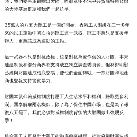
時，我們要將革命輸出大陸，呼籲眾多不滿中共貪腐特權官僚
的大陸基層群眾和我們一起抗爭。
35萬人的八五大罷工是一個好開始。香港工人階級在三十多年
來的民主運動中初次拾起罷工這一武器。罷工不應只是支援年
輕人，更應該成為運動的主軸。
這一武器不只是對抗政權，也是對抗為虎作倀的大財團。本來
連建制派和部分商界都支持成立獨立調查委員會。但林鄭明顯
己經與財團達成枱底交易，使他們全面轉駄。一眾財團和地產
商也登報支持警察暴力。
財團本就仰賴威權制度打壓工人生活水平和權利，賺取更多利
潤。國泰解雇兩名機師，除了為了保住中國市場，也是為了報
復八五罷工。我們必須對威權制度背後的大財團做出強硬反
擊！
航空業工人再發動大罷工能徹底癱瘓機場，給政府和財團造成