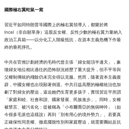
國際極右翼蛇鼠一窩
習近平如同特朗普等國際上的極右翼領導人，都樂於將
Incel（非自願單身）這股反女權、反性少數的極右翼力量納入
政治工具箱——以分化工人階級抵抗，在資本主義危機下作最
終的垂死掙扎。
中共在官僚計劃經濟的毛時代曾主張「婦女能頂半邊天」，象
徵婦女地位相比過往的恐怖狀況經歷了重大提升，但不平等與
父權制傳統的殘餘仍未完全得以克服。然而，隨著資本主義復
辟，中國女權也出現顯著倒退。中共日益高壓的極權統治也加
劇了對婦女的壓迫，逼迫她們生育更多孩子，實現習近平所謂
「家庭和睦、社會和諧、國家發展、民族進步」。同時，女權
被禁言、被污名化：從被稱為「小布爾喬亞的無病呻吟」（如
今很多毛派也這樣說）再到「別有用心的境外勢力」。若要真
正確保性同意權、徹底擺脫性別和家庭壓迫，就需要團結反抗