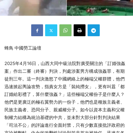
蜂鳥 中國勞工論壇
2025年4月16日，山西大同中級法院對廣受關注的「訂婚強姦
案」作出二審（終審）判決，判處涉案男方構成強姦罪，有期
徒刑三年。這一判決激怒了中國網絡上的極端父權群體，他們
迅速掀起輿論攻勢，指責女方是「裝純撈女」，更有叫囂「都
訂婚給彩禮了，算什麼強姦？」這些極端父權份子是什麼人？
他們是更廣泛的極右翼勢力的一份子，他們也是種族主義者、
民族主義者、恐同分子、親威權分子。如今以資本主義和父權
制權力結構為統治基礎的中共，並未對大部分針對判決結果
「司法不公」的評論進行全面封禁，只有少數直接批評政府的
言論被刪帖。仇女的攻擊性討論則並非首次被放任，迅速在各