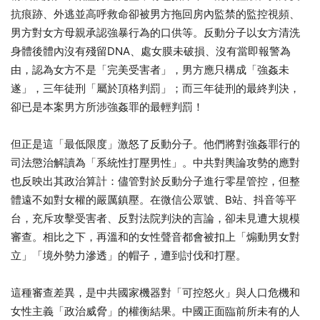
抗痕跡、外逃並高呼救命卻被男方拖回房內監禁的監控視頻、
男方對女方母親承認強暴行為的口供等。反動分子以女方清洗
身體後體內沒有殘留DNA、處女膜未破損、沒有當即報警為
由，認為女方不是「完美受害者」，男方應只構成「強姦未
遂」，三年徒刑「屬於頂格判罰」；而三年徒刑的最終判決，
卻已是本案男方所涉強姦罪的最輕判罰！
但正是這「最低限度」激怒了反動分子。他們將對強姦罪行的
司法懲治解讀為「系統性打壓男性」。中共對輿論攻勢的應對
也反映出其政治算計：儘管對於反動分子進行零星管控，但整
體遠不如對女權的嚴厲鎮壓。在微信公眾號、B站、抖音等平
台，充斥攻擊受害者、反對法院判決的言論，卻未見遭大規模
審查。相比之下，再溫和的女性聲音都會被扣上「煽動男女對
立」「境外勢力滲透」的帽子，遭到討伐和打壓。
這種審查差異，是中共國家機器對「可控怒火」與人口危機和
女性主義「政治威脅」的權衡結果。中國正面臨前所未有的人