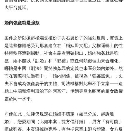
大平台蔓延。
婚內強姦就是強姦
案件之所以掀起極端父權份子與右翼份子的強烈反應，實質上
是這些群體感受到那套建立在「婚姻即支配」父權邏輯上的性
特權秩序遭到撼動。社會主義者明確指出，婚內強姦就是強
姦，絕不能以「訂婚」和「彩禮」或任何類似理由來合理化。
哪怕是中國《刑法》關於強姦罪的定義也未區分婚內婚外。然
而在實際司法過程中，「婚內關係」被視為「強姦豁免」，丈
夫不會成為強姦妻子的主體、司法機構對此舉不予立案——這
點上中國和塔利班治下的阿富汗、伊朗等臭名昭著的厭女政權
處於同一水平。
即使如此，法律仍規定在婚姻不穩定（如已分居、起訴離
婚）、戀愛期間（比如本案，雙方僅訂婚），男方「有可能」
構成強姦。本案證據鏈完整，有包括床單上混合體液、女方反