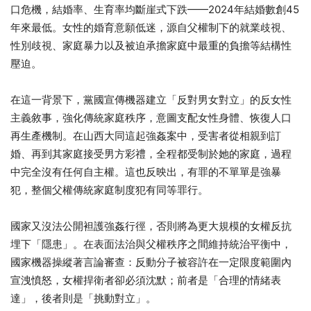
口危機，結婚率、生育率均斷崖式下跌——2024年結婚數創45
年來最低。女性的婚育意願低迷，源自父權制下的就業歧視、
性別歧視、家庭暴力以及被迫承擔家庭中最重的負擔等結構性
壓迫。
在這一背景下，黨國宣傳機器建立「反對男女對立」的反女性
主義敘事，強化傳統家庭秩序，意圖支配女性身體、恢復人口
再生產機制。在山西大同這起強姦案中，受害者從相親到訂
婚、再到其家庭接受男方彩禮，全程都受制於她的家庭，過程
中完全沒有任何自主權。這也反映出，有罪的不單單是強暴
犯，整個父權傳統家庭制度犯有同等罪行。
國家又沒法公開袒護強姦行徑，否則將為更大規模的女權反抗
埋下「隱患」。在表面法治與父權秩序之間維持統治平衡中，
國家機器操縱著言論審查：反動分子被容許在一定限度範圍內
宣洩憤怒，女權捍衛者卻必須沈默；前者是「合理的情緒表
達」，後者則是「挑動對立」。