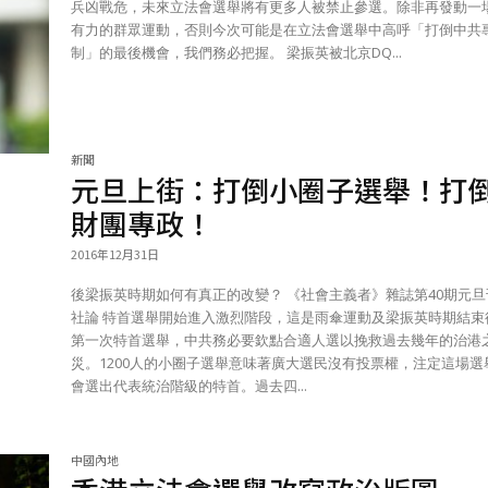
兵凶戰危，未來立法會選舉將有更多人被禁止參選。除非再發動一
有力的群眾運動，否則今次可能是在立法會選舉中高呼「打倒中共
制」的最後機會，我們務必把握。 梁振英被北京DQ...
新聞
元旦上街：打倒小圈子選舉！打
財團專政！
2016年12月31日
後梁振英時期如何有真正的改變？ 《社會主義者》雜誌第40期元旦刊
社論 特首選舉開始進入激烈階段，這是雨傘運動及梁振英時期結束後的
第一次特首選舉，中共務必要欽點合適人選以挽救過去幾年的治港
災。1200人的小圈子選舉意味著廣大選民沒有投票權，注定這場選
會選出代表統治階級的特首。過去四...
中國內地