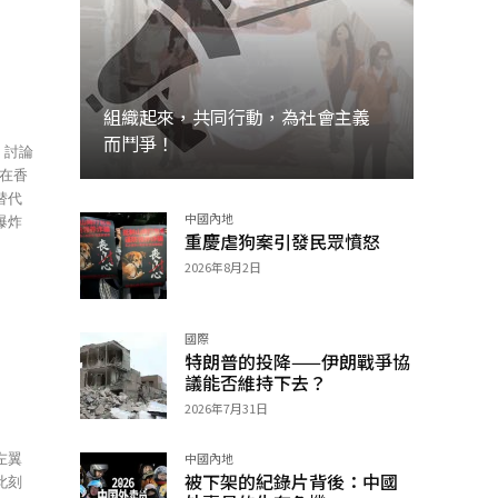
組織起來，共同行動，為社會主義
而鬥爭！
，討論
替代
中國內地
爆炸
加入
重慶虐狗案引發民眾憤怒
2026年8月2日
國際
特朗普的投降——伊朗戰爭協
議能否維持下去？
2026年7月31日
左翼
中國內地
被下架的紀錄片背後：中國
此刻