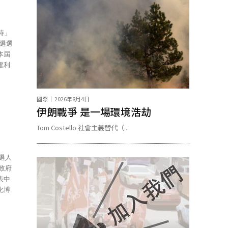
持」
特選選
本屆
權利
國際
2026年8月4日
伊朗戰爭 是一場環境浩劫
Tom Costello 社會主義替代（...
表中
化博