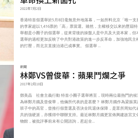
2022年7月2日
香港特首假選舉於5月8日毫無意外地落幕，一如所料北京「唯一支
的李家超以1,416票的「高」票當選。雖然，主權移交以來的歷屆
舉都是小圈子的假選舉，從來背後的操盤人是中共及大資本家，但
選舉的過程更加反映了中共對港政策的進一步反革命，加強地民主
的打壓，而北京直接治港已成事實。 假選舉 ...
新聞
林鄭VS曾俊華：蘋果鬥爛之爭
2017年2月10日
鄧美晶 社會主義行動 特首小圈子選舉將至，現時兩位最熱門的候選人
為林鄭月娥及曾俊華，他倆所代表的是甚麼？ 林鄭月娥作為梁振英政府
班子中的高官，曾推行假普選及否決全民退休保障，是眾所周知代
共的強硬派，亦獲得中聯辦支持。最近林鄭月娥更宣佈興建故宮文
物館，被批評事前未有公開諮詢，惹起全...