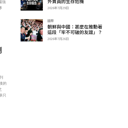
外賣員的生存危機
場強
專
2026年7月29日
國際
朝鮮與中國：甚麼在推動著
這段「牢不可破的友誼」？
2026年7月26日
倒
之
舉只