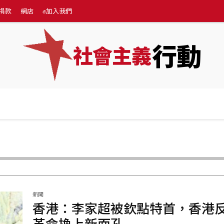
捐款
網店
✊加入我們
行動
社會主義
專題
💰捐款
網店
✊加入我們
More
新聞
香港：李家超被欽點特首，香港
革命換上新面孔