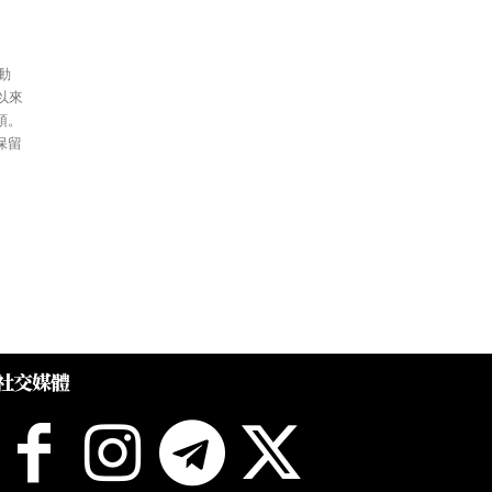
頓。
保留
社交媒體