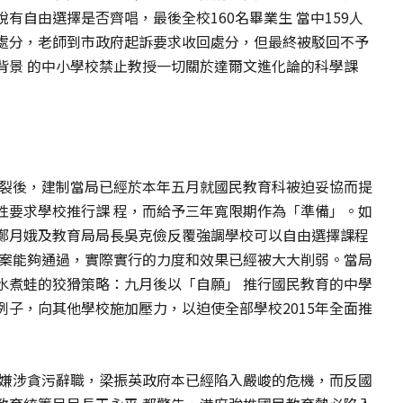
有自由選擇是否齊唱，最後全校160名畢業生 當中159人
處分，老師到市政府起訴要求收回處分，但最終被駁回不予
背景 的中小學校禁止教授一切關於達爾文進化論的科學課
五裂後，建制當局已經於本年五月就國民教育科被迫妥協而提
性要求學校推行課 程，而給予三年寬限期作為「準備」。如
鄭月娥及教育局局長吳克儉反覆強調學校可以自由選擇課程
方案能夠通過，實際實行的力度和效果已經被大大削弱。當局
水煮蛙的狡猾策略：九月後以「自願」 推行國民教育的中學
子，向其他學校施加壓力，以迫使全部學校2015年全面推
為嫌涉貪污辭職，梁振英政府本已經陷入嚴峻的危機，而反國