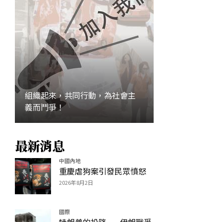
組織起來，共同行動，為社會主
義而鬥爭！
最新消息
加入
中國內地
重慶虐狗案引發民眾憤怒
2026年8月2日
國際
特朗普的投降——伊朗戰爭