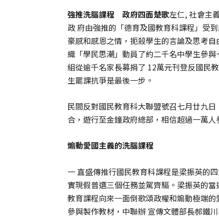
強推洗腦課程 政府四面楚歌
左仁, 社會主
政 府由強推的「德育及國教育科課程」受
豪感和感恩之情，
扼殺學生的言論及思考自
織「學民思潮」動員了約二千名中學生參與
組從逾千名家長募捐了 12萬元刊登反國民
生罷課抗爭是最後一步。
民間反對國民教育科大聯盟號召七月廿九日
合，遊行至金鐘政府總部，相信超過一萬人
煽動愛國主義的洗腦課程
一 直盛傳推行國民教育科課程是梁振英的
實現假普選三個任務並駕齊驅。梁振英的當
教育課程向來一面倒歌頌政權和煽動極端的
參與製作教材，中聯辦 宣傳文體部長郝鐵