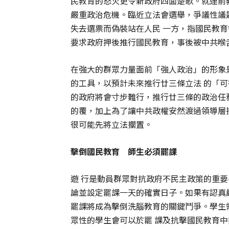
民教育的怒火更令新政府四面楚歌。就連前
嚴重政治危機。臨近立法會選舉，爭議性議
失去選票而偽裝站在人民 一方，指國民教育
要求政府押後推行國民教育，事後被中共喉
在強大的群眾力量面前「強人政治」的形象
的工具，以預計未來推行廿三條立法 的「
的政府將會寸步難行，推行廿三條的政治任
的覆，加上為了讓中共政權安然渡過領導層
很可能先將立法擱置。
擊倒國民教育 師生必須罷課
遊 行是動員群眾對抗政府不民主政策的重
論並設定罷課一天的確實日子。如果有認真
罷課將成為擊倒洗腦教育的關鍵鬥爭。學生
眾性的學生會可以於罷 課及抗擊國民教育