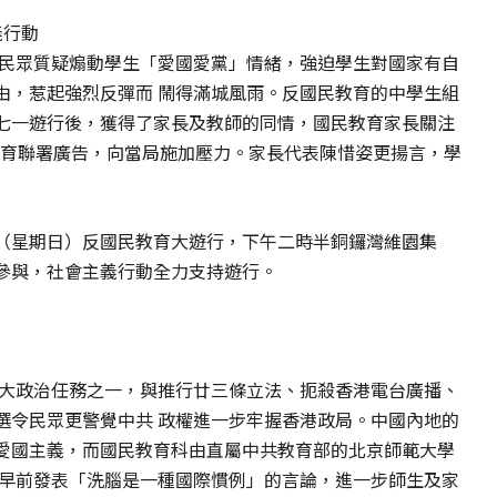
義行動
到民眾質疑煽動學生「愛國愛黨」情緒，強迫學生對國家有自
由，惹起強烈反彈而 鬧得滿城風雨。反國民教育的中學生組
七一遊行後，獲得了家長及教師的同情，國民教育家長關注
教育聯署廣告，向當局施加壓力。家長代表陳惜姿更揚言，學
（星期日）反國民教育大遊行，下午二時半銅鑼灣維園集
參與，社會主義行動全力支持遊行。
四大政治任務之一，與推行廿三條立法、扼殺香港電台廣播、
選令民眾更警覺中共 政權進一步牢握香港政局。中國內地的
愛國主義，而國民教育科由直屬中共教育部的北京師範大學
川早前發表「洗腦是一種國際慣例」的言論，進一步師生及家