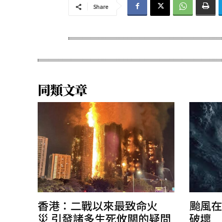
Share
同類文章
香港：二戰以來最致命火
颱風在
災 引發諸多生死攸關的疑問
破壞