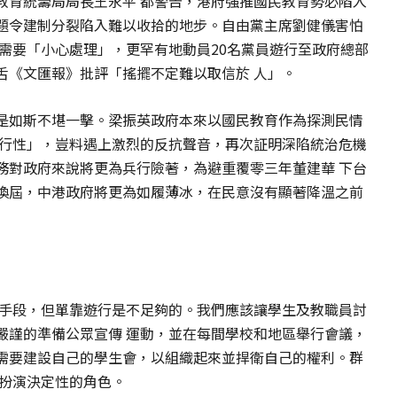
教育統籌局局長王永平 都警告，港府強推國民教育勢必陷入
題令建制分裂陷入難以收拾的地步。自由黨主席劉健儀害怕
需要「小心處理」，更罕有地動員20名黨員遊行至政府總部
舌《文匯報》批評「搖擺不定難以取信於 人」。
是如斯不堪一擊。梁振英政府本來以國民教育作為探測民情
可行性」，豈料遇上激烈的反抗聲音，再次証明深陷統治危機
務對政府來說將更為兵行險著，為避重覆零三年董建華 下台
換屆，中港政府將更為如履薄冰，在民意沒有顯著降溫之前
要手段，但單靠遊行是不足夠的。我們應該讓學生及教職員討
嚴謹的準備公眾宣傳 運動，並在每間學校和地區舉行會議，
需要建設自己的學生會，以組織起來並捍衛自己的權利。群
中扮演決定性的角色。