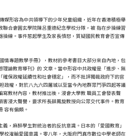
地傳媒形容為中共領導下的少年兒童組織，近年在香港積極舉
教聯合會圓玄學院陳呂重德紀念學校分隊，被 指在步操練習
器操練。事件惹起學生及家長憤怒，質疑國民教育會否宣傳
《國情專題教學手冊》，教材的參考書目大部分來自內地，包
想理論教育導刊》的 文章。當中形容中共政權是「進步、無
「確保政權延續性和社會穩定」，而不批評獨裁政府下的官
偏袒政權，對於八九六四屠城以至當今內地群眾鬥爭四起等議
編寫教材內容，教材推出後，浸會大學教 職員工會發表聲
損害浸大聲譽，要求所長薛鳳旋教授向公眾交代事件。教育
冊 容有偏頗。
主義，麻醉學生對統治者的反抗意識。日本的「愛國教育」
令學校灌輸愛國意識。零八年，大阪府門真市數位中學老師在