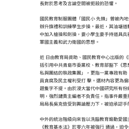
長對於思考及言論空間被扼殺的恐懼。
國民教育制服團體「國民小 先鋒」曾被內
辦升旗禮和訓練學生步操。最近，其油塘道
中加入槍操和劍操，要小學生要手持道具兵
軍國主義和武力衛國的思想。
近 日由教育局資助、國民教育中心出版的
括引用中共青島市委黨校、教育部豁下《思
私與團結的執政集團」，更指一黨專政有助
員貪腐及民主權利受打 擊。選材內容更為
題隻字不提。由於浸大當代中國研究所有份
明，強烈譴責主編者不負責任，指事件嚴重
局局長吳克儉受到輿論壓力下，被迫承認手
中外的統治階級向來皆以洗腦教育煽動愛國
《教育基本法》於零六年被強行 通過，迫