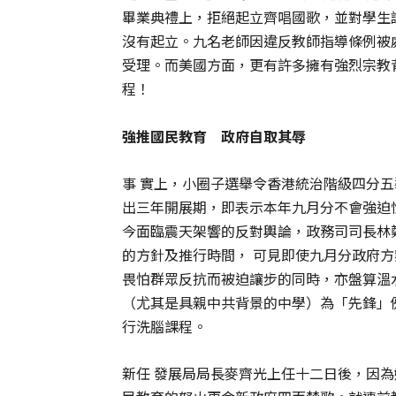
畢業典禮上，拒絕起立齊唱國歌，並對學生說
沒有起立。九名老師因違反教師指導條例被
受理。而美國方面，更有許多擁有強烈宗教
程！
強推國民教育 政府自取其辱
事 實上，小圈子選舉令香港統治階級四分
出三年開展期，即表示本年九月分不會強迫
今面臨震天架響的反對輿論，政務司司長林
的方針及推行時間， 可見即使九月分政府
畏怕群眾反抗而被迫讓步的同時，亦盤算溫
（尤其是具親中共背景的中學）為「先鋒」例
行洗腦課程。
新任 發展局局長麥齊光上任十二日後，因