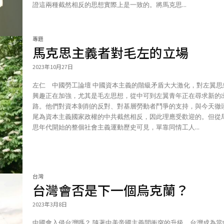
證這兩種截然相反的思想實際上是一致的。將馬克思...
專題
馬克思主義者對毛左的立場
2023年10月27日
左仁 中國勞工論壇 中國資本主義的階級矛盾大大激化，對左翼思想的
興趣正在加強，尤其是毛左思想，從中可到左翼青年正在尋求新的
路。他們對資本剝削的反對、對基層勞動者鬥爭的支持，與今天徹
尾為資本主義國家政權的中共截然相反，因此理應受歡迎的。但從
思年代開始的整個社會主義運動歷史可見，單靠同情工人...
台灣
台灣會否是下一個烏克蘭？
2023年3月8日
中國會入侵台灣嗎？ 隨著中美帝國主義間衝突的升級，台灣成為當中最