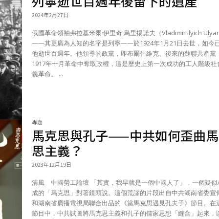
列寧逝世百週年後留下的遺產
2024年2月27日
俄國革命領袖弗拉基米爾·伊里奇·烏里揚諾夫（Vladimir Ilyich Ulya
——其更廣為人知的名字是列寧——於1924年1月21日去世，如今
他逝世百週年。他領導的政黨，即布爾什維克、後來的蘇聯共產黨
1917年十月革命中奪取政權，這是歷史上第一次成功的工人階級社
義革命。 ...
專題
馬克思與孔子——中共如何歪曲馬
思主義？
2023年12月19日
清風 中國勞工論壇 「其實，我早就是一個中國人了」，一個疑似AI合
成的「馬克思」對著鏡頭說。這個荒謬的片段出自中共湖南省委宣
和湖南省廣播電視局聯合出品的《當馬克思遇見孔夫子》節目。在
節目中，中共試圖將馬克思主義和孔子的儒家思想「縫合」起來，