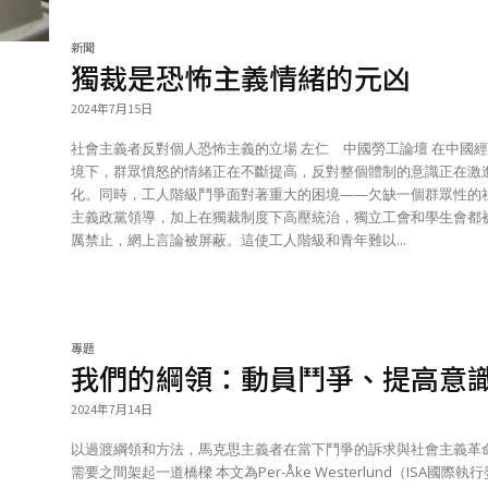
新聞
獨裁是恐怖主義情緒的元凶
2024年7月15日
社會主義者反對個人恐怖主義的立場 左仁 中國勞工論壇 在中國經濟困
境下，群眾憤怒的情緒正在不斷提高，反對整個體制的意識正在激
化。同時，工人階級鬥爭面對著重大的困境——欠缺一個群眾性的
主義政黨領導，加上在獨裁制度下高壓統治，獨立工會和學生會都
厲禁止，網上言論被屏蔽。這使工人階級和青年難以...
專題
我們的綱領：動員鬥爭、提高意
2024年7月14日
以過渡綱領和方法，馬克思主義者在當下鬥爭的訴求與社會主義革
需要之間架起一道橋樑 本文為Per-Åke Westerlund（ISA國際執行委員