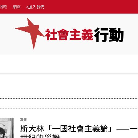
捐款
網店
✊加入我們
行動
社會主義
專題
💰捐款
網店
✊加入我們
More
專題
斯大林「一國社會主義論」——一
世紀的災難