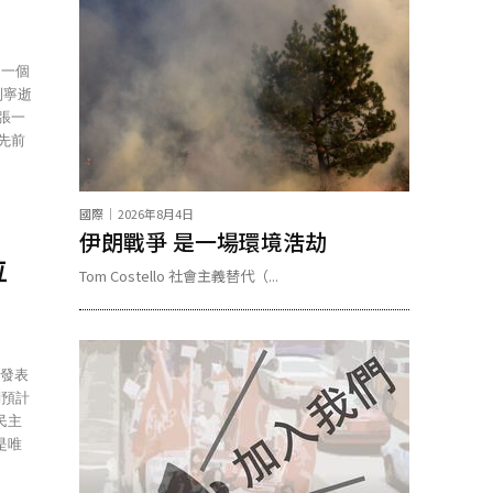
 一個
列寧逝
張一
先前
國際
2026年8月4日
伊朗戰爭 是一場環境浩劫
位
Tom Costello 社會主義替代（...
民主
是唯