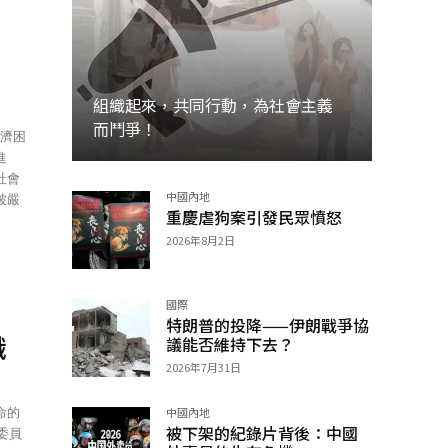
組織起來，共同行動，為社會主義
而鬥爭！
進
社會
中國內地
被嚴
加入
重慶虐狗案引發民眾憤怒
2026年8月2日
國際
特朗普的投降——伊朗戰爭協
識
議能否維持下去？
2026年7月31日
命的
中國內地
被下架的紀錄片背後：中國