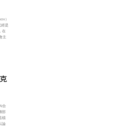
nov）
已經是
，在
會主
克
傳部
這檔
以論